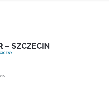
R
– SZCZECIN
OGICZNY
cin