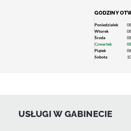
GODZINY OT
Poniedziałek
08
Wtorek
08
Środa
08
Czwartek
08
Piątek
08
Sobota
10
USŁUGI W GABINECIE