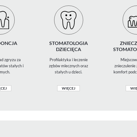
ONCJA
STOMATOLOGIA
ZNIECZ
DZIECIĘCA
STOMATO
d zgryzu za
Profilaktyka i leczenie
Miejscowe
tów stałych i
zębów mlecznych oraz
znieczulenie
mych.
stałych u dzieci.
komfort podc
CEJ
WIĘCEJ
WIĘ