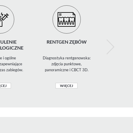
ULENIE
RENTGEN ZĘBÓW
CHIR
LOGICZNE
STOMATO
 i ogólne
Diagnostyka rentgenowska:
Ekstrakcje
 zapewniające
zdjęcia punktowe,
ósemek, zabi
zas zabiegów.
panoramiczne i CBCT 3D.
szczękowo-
CEJ
WIĘCEJ
WIĘ