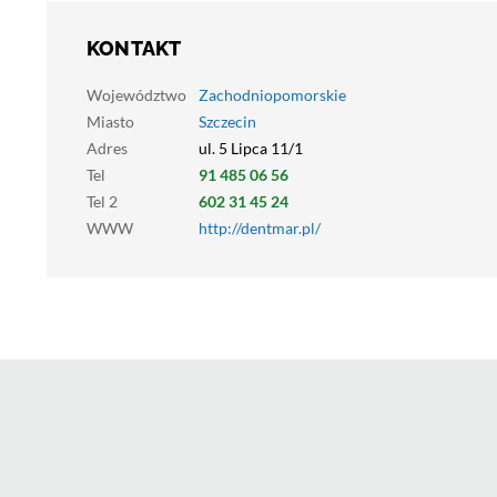
KONTAKT
Województwo
Zachodniopomorskie
Miasto
Szczecin
Adres
ul. 5 Lipca 11/1
Tel
91 485 06 56
Tel 2
602 31 45 24
WWW
http://dentmar.pl/