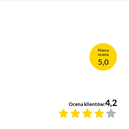
Nasza
ocena
5,0
4,2
Ocena klientów: