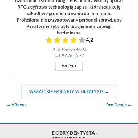
dziedzinach stomatologii. Posiadamy własny aparat
RTG z cyfrową technologią zapisu, który redukuję
szkodliwe promieniowanie do minimum.
Profesjonalnie przygotowany personel sprawi, aby
Państwa wizyty były przyjemne a zabiegi
bezbolesne.
4,2
📍 ul. Barcza 48/6L
📞 89 676 85 77
WIĘCEJ
WSZYSTKIE GABINETY W OLSZTYNIE →
← ABdent
Pro Dentis →
DOBRY DENTYSTA -