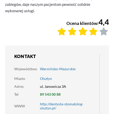
zabiegów, daje naszym pacjentom pewność solidnie
wykonanej usługi.
4,4
Ocena klientów:
KONTAKT
Województwo
Warmińsko-Mazurskie
Miasto
Olsztyn
Adres
ul. Janowicza 3A
Tel
89 543 00 88
http://dentysta-stomatolog-
WWW
olsztyn.pl/