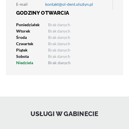
E-mail
kontakt@ol-dent.olsztyn.pl
GODZINY OTWARCIA
Poniedziałek
Brak danych
Wtorek
Brak danych
Środa
Brak danych
Czwartek
Brak danych
Piątek
Brak danych
Sobota
Brak danych
Niedziela
Brak danych
USŁUGI W GABINECIE