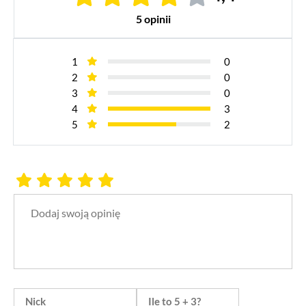
5 opinii
1
0
2
0
3
0
4
3
5
2