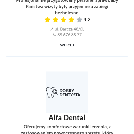
Profesjonalnie przygotowany personel sprawi, aby
Państwa wizyty były przyjemne a zabiegi
bezbolesne.
4,2
📍 ul. Barcza 48/6L
📞 89 676 85 77
WIĘCEJ
Alfa Dental
Oferujemy komfortowe warunki leczenia, z
zastosowaniem nowoczesnego sprzętu, który