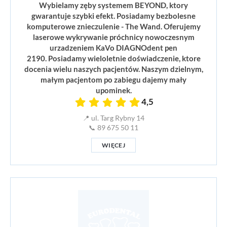
Wybielamy zęby systemem BEYOND, ktory
gwarantuje szybki efekt. Posiadamy bezbolesne
komputerowe znieczulenie - The Wand. Oferujemy
laserowe wykrywanie próchnicy nowoczesnym
urzadzeniem KaVo DIAGNOdent pen
2190. Posiadamy wieloletnie doświadczenie, ktore
docenia wielu naszych pacjentów. Naszym dzielnym,
małym pacjentom po zabiegu dajemy mały
upominek.
4,5
📍 ul. Targ Rybny 14
📞 89 675 50 11
WIĘCEJ