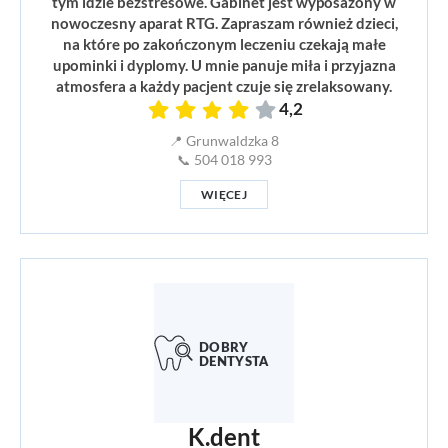
tym idzie bezstresowe. Gabinet jest wyposażony w
nowoczesny aparat RTG. Zapraszam również dzieci,
na które po zakończonym leczeniu czekają małe
upominki i dyplomy. U mnie panuje miła i przyjazna
atmosfera a każdy pacjent czuje się zrelaksowany.
4,2
📍 Grunwaldzka 8
📞 504 018 993
WIĘCEJ
K.dent