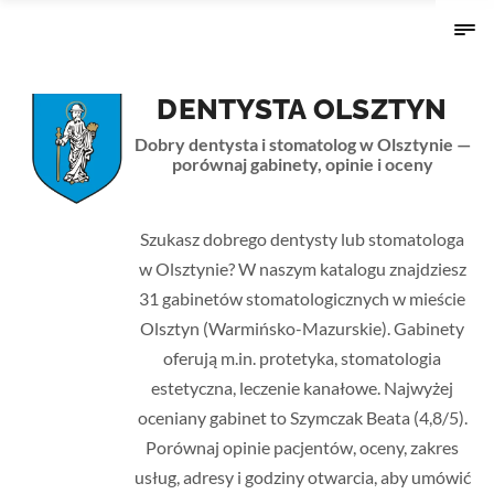
DENTYSTA OLSZTYN
Dobry dentysta i stomatolog w Olsztynie —
porównaj gabinety, opinie i oceny
Strona główna
›
Warmińsko-Mazurskie
› Olsztyn
Szukasz dobrego dentysty lub stomatologa
w Olsztynie? W naszym katalogu znajdziesz
31 gabinetów stomatologicznych w mieście
Olsztyn (Warmińsko-Mazurskie). Gabinety
oferują m.in. protetyka, stomatologia
estetyczna, leczenie kanałowe. Najwyżej
oceniany gabinet to Szymczak Beata (4,8/5).
Porównaj opinie pacjentów, oceny, zakres
usług, adresy i godziny otwarcia, aby umówić