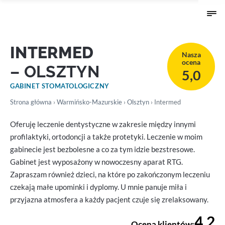
INTERMED
Nasza
ocena
– OLSZTYN
5,0
GABINET STOMATOLOGICZNY
Strona główna
›
Warmińsko-Mazurskie
›
Olsztyn
› Intermed
Oferuję leczenie dentystyczne w zakresie między innymi
profilaktyki, ortodoncji a także protetyki. Leczenie w moim
gabinecie jest bezbolesne a co za tym idzie bezstresowe.
Gabinet jest wyposażony w nowoczesny aparat RTG.
Zapraszam również dzieci, na które po zakończonym leczeniu
czekają małe upominki i dyplomy. U mnie panuje miła i
przyjazna atmosfera a każdy pacjent czuje się zrelaksowany.
4,2
Ocena klientów: