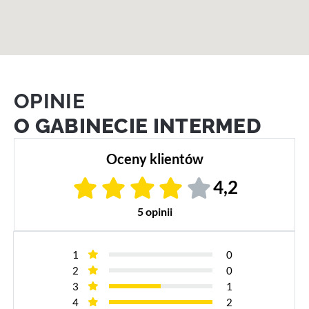
OPINIE
O GABINECIE INTERMED
Oceny klientów
4,2
5 opinii
1
0
2
0
3
1
4
2