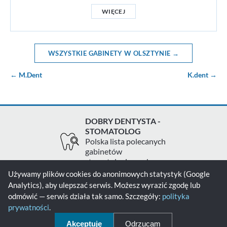
WIĘCEJ
WSZYSTKIE GABINETY W OLSZTYNIE →
← M.Dent
K.dent →
DOBRY DENTYSTA -
STOMATOLOG
Polska lista polecanych
gabinetów
stomatologicznych
Używamy plików cookies do anonimowych statystyk (Google
Analytics), aby ulepszać serwis. Możesz wyrazić zgodę lub
Zgłoś gabinet
Kontakt
Polityka prywatności
odmówić — serwis działa tak samo. Szczegóły:
polityka
prywatności
.
Polityka cookies
Akceptuję
Odrzucam