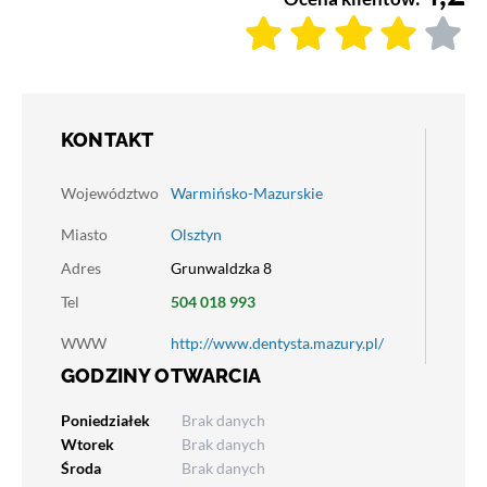
KONTAKT
Województwo
Warmińsko-Mazurskie
Miasto
Olsztyn
Adres
Grunwaldzka 8
Tel
504 018 993
WWW
http://www.dentysta.mazury.pl/
GODZINY OTWARCIA
Poniedziałek
Brak danych
Wtorek
Brak danych
Środa
Brak danych