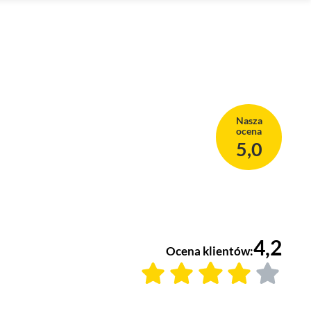
Nasza
ocena
5,0
4,2
Ocena klientów: