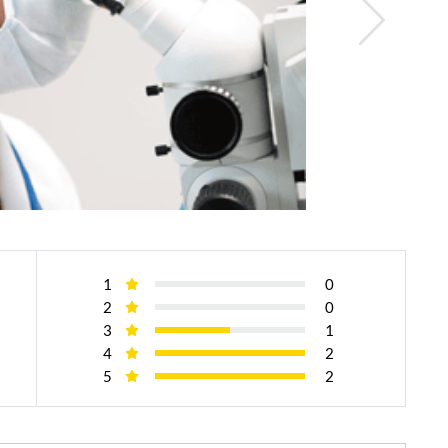
1
0
2
0
3
1
4
2
5
2