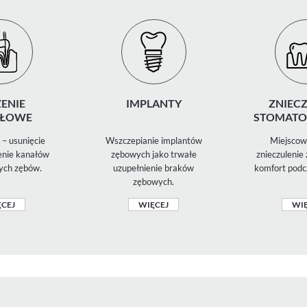
ENIE
IMPLANTY
ZNIECZ
ŁOWE
STOMATO
– usunięcie
Wszczepianie implantów
Miejscowe
zenie kanałów
zębowych jako trwałe
znieczulenie
ych zębów.
uzupełnienie braków
komfort podc
zębowych.
CEJ
WIĘCEJ
WIĘ