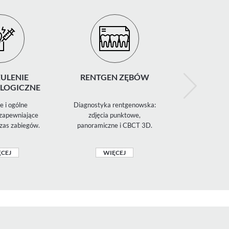
ULENIE
RENTGEN ZĘBÓW
CHIR
LOGICZNE
STOMATO
 i ogólne
Diagnostyka rentgenowska:
Ekstrakcje
 zapewniające
zdjęcia punktowe,
ósemek, zabi
zas zabiegów.
panoramiczne i CBCT 3D.
szczękowo-
CEJ
WIĘCEJ
WIĘ