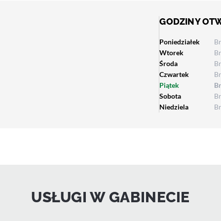
GODZINY OT
Poniedziałek
B
Wtorek
B
Środa
B
Czwartek
B
Piątek
B
Sobota
B
Niedziela
B
USŁUGI W GABINECIE