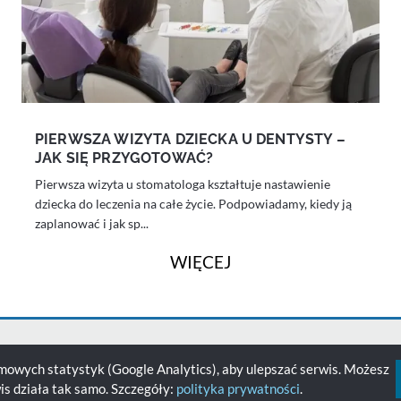
PIERWSZA WIZYTA DZIECKA U DENTYSTY –
JAK SIĘ PRZYGOTOWAĆ?
Pierwsza wizyta u stomatologa kształtuje nastawienie
dziecka do leczenia na całe życie. Podpowiadamy, kiedy ją
zaplanować i jak sp...
WIĘCEJ
owych statystyk (Google Analytics), aby ulepszać serwis. Możesz
ś gabinet
Kontakt
Polityka prywatności
Polityka coo
s działa tak samo. Szczegóły:
polityka prywatności
.