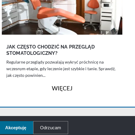
JAK CZĘSTO CHODZIĆ NA PRZEGLĄD
STOMATOLOGICZNY?
Regularne przeglądy pozwalają wykryć próchnicę na
wczesnym etapie, gdy leczenie jest szybkie i tanie. Sprawdź,
jak często powinien...
WIĘCEJ
kies
Akceptuję
Odrzucam
© 2026 - Dobry Dentysta - Stomatolog - Wszelkie prawa zastrzeżone