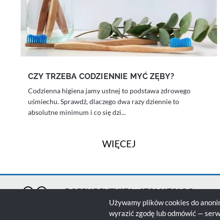
CZY TRZEBA CODZIENNIE MYĆ ZĘBY?
Codzienna higiena jamy ustnej to podstawa zdrowego
uśmiechu. Sprawdź, dlaczego dwa razy dziennie to
absolutne minimum i co się dzi...
WIĘCEJ
DOBRY DENTYSTA - STOMATOLOG
Polska lista polecanych
Używamy plików cookies do anonim
Zgło
gabinetów stomatologicznych
wyrazić zgodę lub odmówić — serwi