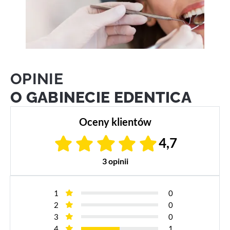
OPINIE
O GABINECIE EDENTICA
Oceny klientów
4,7
3 opinii
1
0
2
0
3
0
4
1