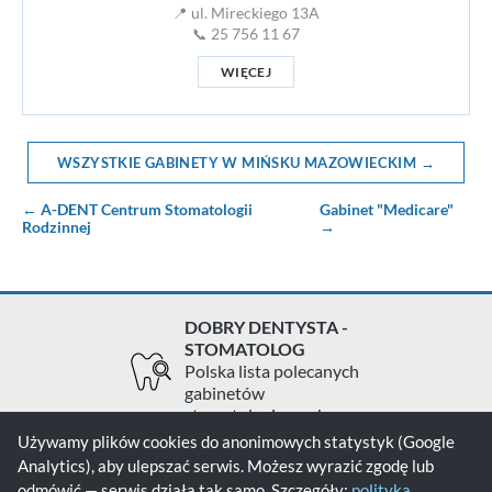
📍 ul. Mireckiego 13A
📞 25 756 11 67
WIĘCEJ
WSZYSTKIE GABINETY W MIŃSKU MAZOWIECKIM →
← A-DENT Centrum Stomatologii
Gabinet "Medicare"
Rodzinnej
→
DOBRY DENTYSTA -
STOMATOLOG
Polska lista polecanych
gabinetów
stomatologicznych
Używamy plików cookies do anonimowych statystyk (Google
Analytics), aby ulepszać serwis. Możesz wyrazić zgodę lub
Zgłoś gabinet
Kontakt
Polityka prywatności
odmówić — serwis działa tak samo. Szczegóły:
polityka