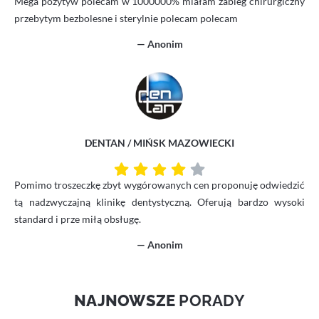
Mega pozytyw polecam w 1000000% miałam zabieg chirurgiczny
przebytym bezbolesne i sterylnie polecam polecam
— Anonim
DENTAN / MIŃSK MAZOWIECKI
Pomimo troszeczkę zbyt wygórowanych cen proponuję odwiedzić
tą nadzwyczajną klinikę dentystyczną. Oferują bardzo wysoki
standard i prze miłą obsługę.
— Anonim
NAJNOWSZE
PORADY