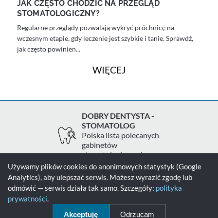
JAK CZĘSTO CHODZIĆ NA PRZEGLĄD
STOMATOLOGICZNY?
Regularne przeglądy pozwalają wykryć próchnicę na
wczesnym etapie, gdy leczenie jest szybkie i tanie. Sprawdź,
jak często powinien...
WIĘCEJ
DOBRY DENTYSTA -
STOMATOLOG
Polska lista polecanych
gabinetów
stomatologicznych
Używamy plików cookies do anonimowych statystyk (Google
Analytics), aby ulepszać serwis. Możesz wyrazić zgodę lub
Zgłoś gabinet
Kontakt
Polityka prywatności
odmówić — serwis działa tak samo. Szczegóły:
polityka
prywatności
.
Polityka cookies
Akceptuję
Odrzucam