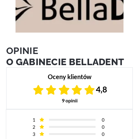
OPINIE
O GABINECIE BELLADENT
Oceny klientów
4,8
9 opinii
1
0
2
0
3
0