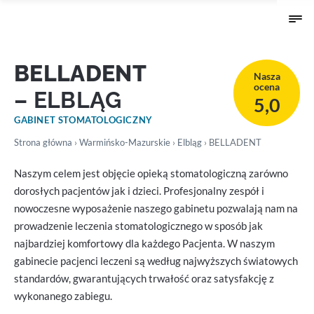
BELLADENT
Nasza
ocena
– ELBLĄG
5,0
GABINET STOMATOLOGICZNY
Strona główna
›
Warmińsko-Mazurskie
›
Elbląg
› BELLADENT
Naszym celem jest objęcie opieką stomatologiczną zarówno
dorosłych pacjentów jak i dzieci. Profesjonalny zespół i
nowoczesne wyposażenie naszego gabinetu pozwalają nam na
prowadzenie leczenia stomatologicznego w sposób jak
najbardziej komfortowy dla każdego Pacjenta. W naszym
gabinecie pacjenci leczeni są według najwyższych światowych
standardów, gwarantujących trwałość oraz satysfakcję z
wykonanego zabiegu.