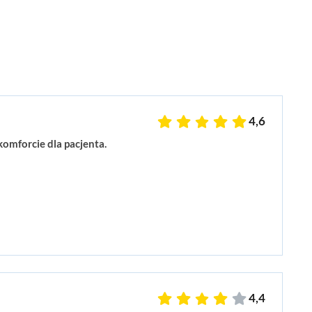
4,6
omforcie dla pacjenta.
4,4