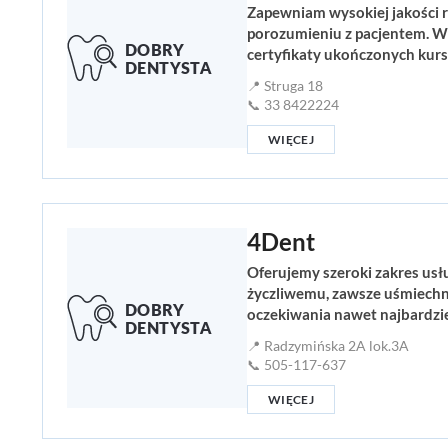
Zapewniam wysokiej jakości r
porozumieniu z pacjentem. Wi
certyfikaty ukończonych kur
📍 Struga 18
📞 33 8422224
WIĘCEJ
4Dent
Oferujemy szeroki zakres usł
życzliwemu, zawsze uśmiechni
oczekiwania nawet najbardzi
📍 Radzymińska 2A lok.3A
📞 505-117-637
WIĘCEJ