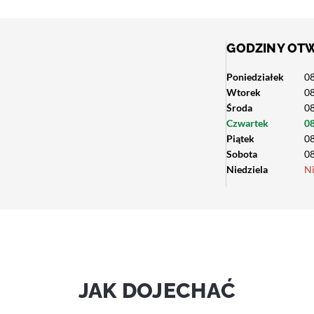
GODZINY OT
Poniedziałek
08
Wtorek
08
Środa
08
Czwartek
08
Piątek
08
Sobota
08
Niedziela
N
JAK DOJECHAĆ