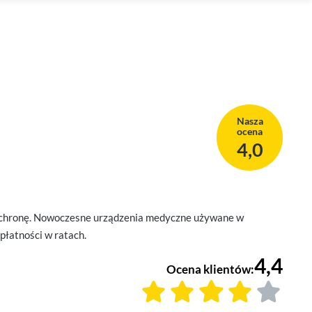
Nasza
ocena
4,0
ą ochronę. Nowoczesne urządzenia medyczne używane w
płatności w ratach.
4,4
Ocena klientów: