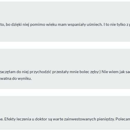
o, bo dzięki niej pomimo wieku mam wspaniały uśmiech. I to nie tylko z p
częłam do niej przychodzić przestały mnie bolec zęby:) Nie wiem jak sadz
kwatna do wyniku.
e. Efekty leczenia u doktor są warte zainwestowanych pieniędzy. Polecam 