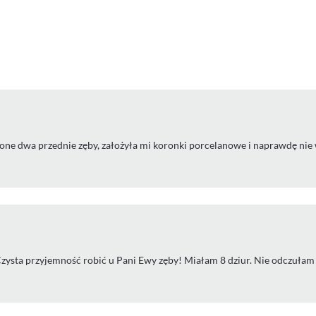
one dwa przednie zęby, założyła mi koronki porcelanowe i naprawdę nie
! Czysta przyjemność robić u Pani Ewy zęby! Miałam 8 dziur. Nie odczuła