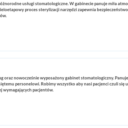
óżnorodne usługi stomatologiczne. W gabinecie panuje miła atmos
eloetapowy proces sterylizacji narzędzi zapewnia bezpieczeństw
sów.
ug oraz nowocześnie wyposażony gabinet stomatologiczny. Panuje 
ętemu personelowi. Robimy wszystko aby nasi pacjenci czuli się u
ej wymagających pacjentów.