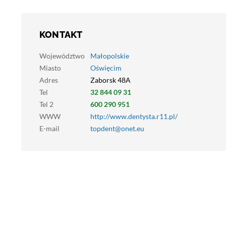
KONTAKT
Województwo
Małopolskie
Miasto
Oświęcim
Adres
Zaborsk 48A
Tel
32 844 09 31
Tel 2
600 290 951
WWW
http://www.dentysta.r11.pl/
E-mail
topdent@onet.eu