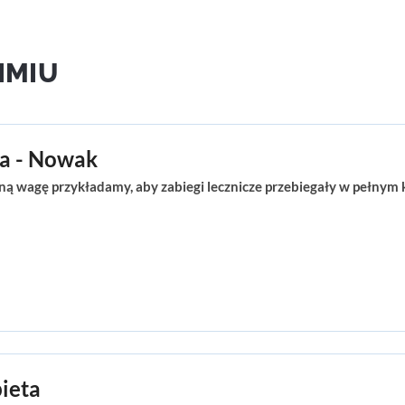
IMIU
ka - Nowak
ą wagę przykładamy, aby zabiegi lecznicze przebiegały w pełnym k
ieta