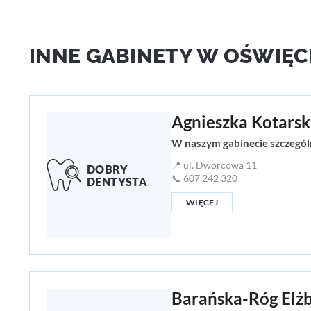
INNE GABINETY W OŚWIĘC
Agnieszka Kotars
W naszym gabinecie szczególn
📍 ul. Dworcowa 11
📞 607 242 320
WIĘCEJ
Barańska-Róg Elżb