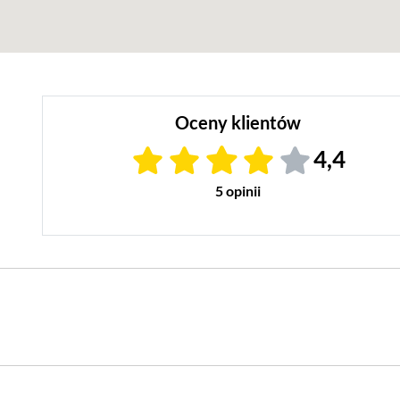
Oceny klientów
4,4
5 opinii