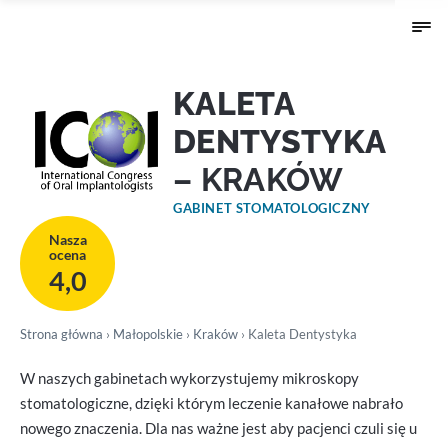
KALETA
DENTYSTYKA
– KRAKÓW
GABINET STOMATOLOGICZNY
Nasza
ocena
4,0
Strona główna
›
Małopolskie
›
Kraków
› Kaleta Dentystyka
W naszych gabinetach wykorzystujemy mikroskopy
stomatologiczne, dzięki którym leczenie kanałowe nabrało
nowego znaczenia. Dla nas ważne jest aby pacjenci czuli się u