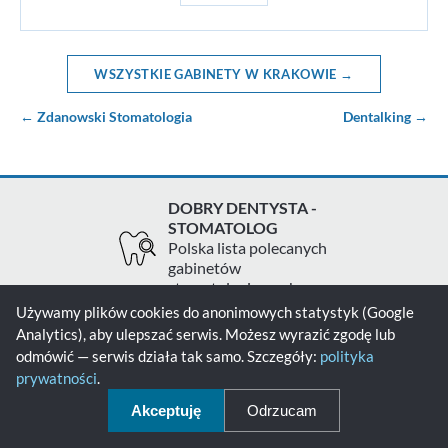
WSZYSTKIE GABINETY W KRAKOWIE →
← Zdanowski Stomatologia
Dentalking →
DOBRY DENTYSTA -
STOMATOLOG
Polska lista polecanych
gabinetów
stomatologicznych
Używamy plików cookies do anonimowych statystyk (Google
Analytics), aby ulepszać serwis. Możesz wyrazić zgodę lub
Zgłoś gabinet
Kontakt
Polityka prywatności
odmówić — serwis działa tak samo. Szczegóły:
polityka
prywatności
.
Polityka cookies
Akceptuję
Odrzucam
© 2026 - Dobry Dentysta - Stomatolog - Wszelkie prawa zastrzeżone