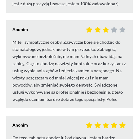
jest z dużą precyzją i zawsze jestem 100% zadowolona :)
Anonim
Miłe i sympatyczne osoby. Zazwyczaj boję się chodzić do
stomatologów, jednak nie w tym przypadku. Zabiegi są
wykonywane bezboleśnie, nie mam żadnych obaw idąc na
zabieg. Często chodzę na wizyty kontrolne oraz korzystam z
usług wybielania zębów i zdjęcia kamienia nazębnego. Na
wizyty uczęszczam od mniej więcej roku i nie mam
powodów, aby zmieniać swojego dentystę. Świadczone
usługi wykonywane są profesjonalnie i bezboleśnie, z tego
względu oceniam bardzo dobrze tego specjalistę. Polec
Anonim
Do tego gabinetu chodzę już od dawna. Jestem bardzo