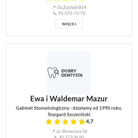
📍 Os.Zachód B14
📞 91-573-73-73
WIĘCEJ
Ewa i Waldemar Mazur
Gabinet Stomatologiczny - działamy od 1990 roku.
Stargard Szczeciński
4,7
📍 ul. Słoneczna 16
📞 91 573 36 60