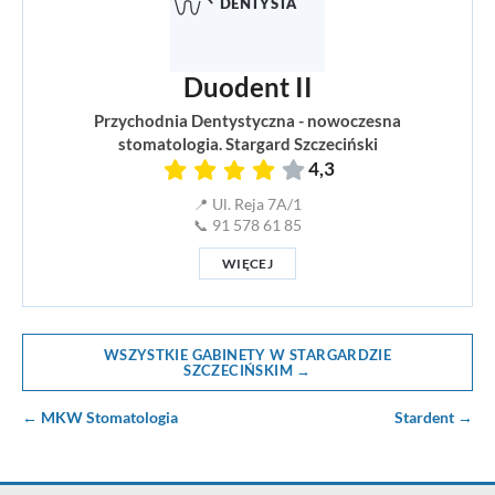
Duodent II
Przychodnia Dentystyczna - nowoczesna
stomatologia. Stargard Szczeciński
4,3
📍 Ul. Reja 7A/1
📞 91 578 61 85
WIĘCEJ
WSZYSTKIE GABINETY W STARGARDZIE
SZCZECIŃSKIM →
← MKW Stomatologia
Stardent →