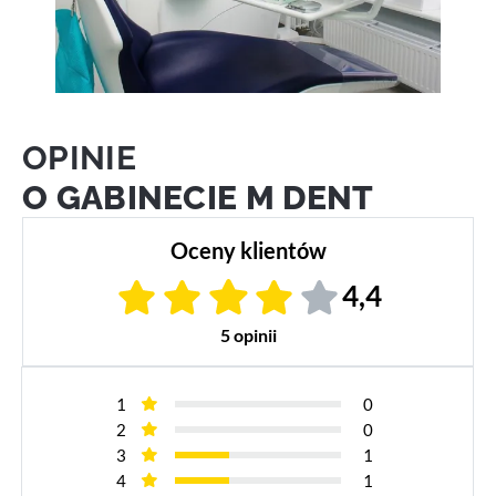
OPINIE
O GABINECIE M DENT
Oceny klientów
4,4
5 opinii
1
0
2
0
3
1
4
1