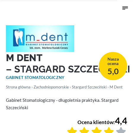
M DENT
Nasza
ocena
– STARGARD SZCZECIŃSKI
5,0
GABINET STOMATOLOGICZNY
Strona główna
›
Zachodniopomorskie
›
Stargard Szczeciński
› M Dent
Gabinet Stomatologiczny - długoletnia praktyka. Stargard
Szczeciński
4,4
Ocena klientów: