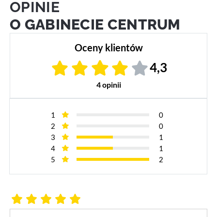
OPINIE
O GABINECIE CENTRUM
Oceny klientów
4,3
4 opinii
1
0
2
0
3
1
4
1
5
2