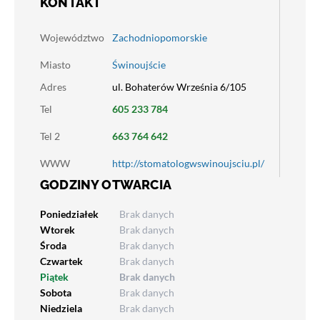
KONTAKT
Województwo
Zachodniopomorskie
Miasto
Świnoujście
Adres
ul. Bohaterów Września 6/105
Tel
605 233 784
Tel 2
663 764 642
WWW
http://stomatologwswinoujsciu.pl/
GODZINY OTWARCIA
Poniedziałek
Brak danych
Wtorek
Brak danych
Środa
Brak danych
Czwartek
Brak danych
Piątek
Brak danych
Sobota
Brak danych
Niedziela
Brak danych