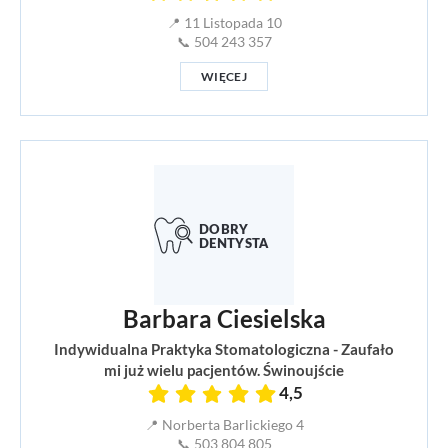
📍 11 Listopada 10
📞 504 243 357
WIĘCEJ
Barbara Ciesielska
Indywidualna Praktyka Stomatologiczna - Zaufało
mi już wielu pacjentów. Świnoujście
4,5
📍 Norberta Barlickiego 4
📞 503 804 805