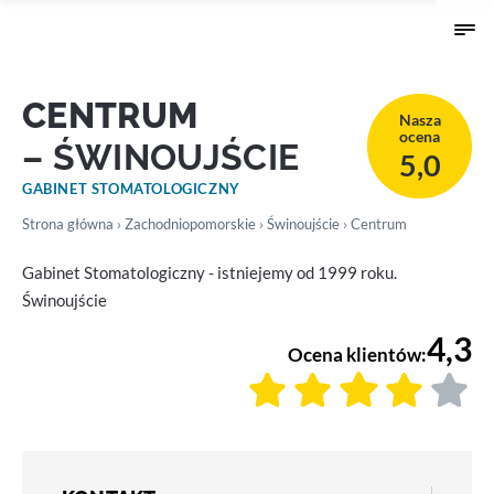
CENTRUM
Nasza
ocena
– ŚWINOUJŚCIE
5,0
GABINET STOMATOLOGICZNY
Strona główna
›
Zachodniopomorskie
›
Świnoujście
› Centrum
Gabinet Stomatologiczny - istniejemy od 1999 roku.
Świnoujście
4,3
Ocena klientów: