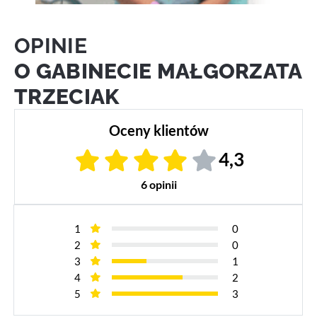
OPINIE
O GABINECIE MAŁGORZATA
TRZECIAK
Oceny klientów
4,3
6 opinii
1
0
2
0
3
1
4
2
5
3