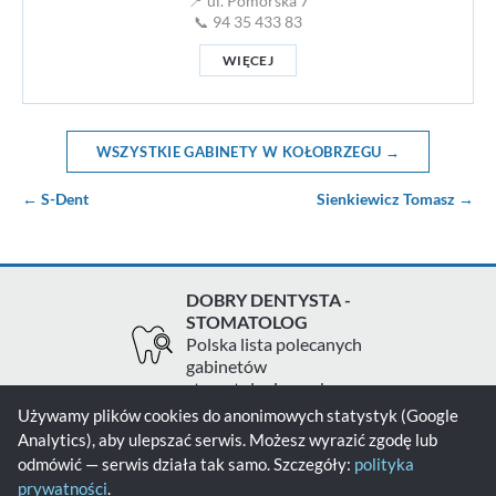
📍 ul. Pomorska 7
📞 94 35 433 83
WIĘCEJ
WSZYSTKIE GABINETY W KOŁOBRZEGU →
← S-Dent
Sienkiewicz Tomasz →
DOBRY DENTYSTA -
STOMATOLOG
Polska lista polecanych
gabinetów
stomatologicznych
Używamy plików cookies do anonimowych statystyk (Google
Analytics), aby ulepszać serwis. Możesz wyrazić zgodę lub
Zgłoś gabinet
Kontakt
Polityka prywatności
odmówić — serwis działa tak samo. Szczegóły:
polityka
prywatności
.