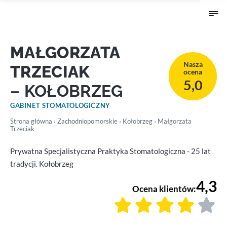
MAŁGORZATA
Nasza
TRZECIAK
ocena
5,0
– KOŁOBRZEG
GABINET STOMATOLOGICZNY
Strona główna
›
Zachodniopomorskie
›
Kołobrzeg
› Małgorzata
Trzeciak
Prywatna Specjalistyczna Praktyka Stomatologiczna - 25 lat
tradycji. Kołobrzeg
4,3
Ocena klientów: