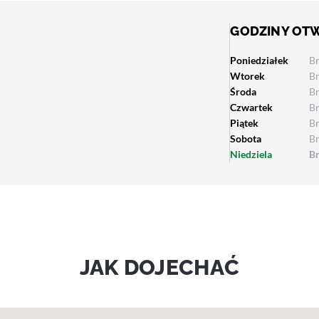
GODZINY OT
Poniedziałek
B
Wtorek
B
Środa
B
Czwartek
B
Piątek
B
Sobota
B
Niedziela
B
JAK DOJECHAĆ