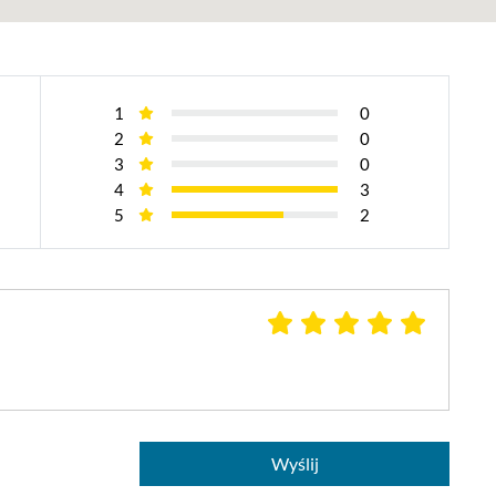
1
0
2
0
3
0
4
3
5
2
Wyślij