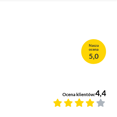
Nasza
ocena
5,0
4,4
Ocena klientów: