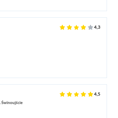
4,3
4,5
 Świnoujście