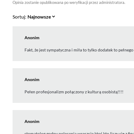
Opinia zostanie opublikowana po weryfikacji przez administratora.
Sortuj:
Anonim
Fakt, że jest sympatyczna i miła to tylko dodatek to pełne
Anonim
Pełen profesjonalizm połączony z kulturą osobistą!!!!
Anonim
stomatolog godny polecenia,wreszcie ktoś kto liczy się z f