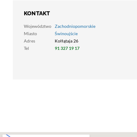
KONTAKT
Województwo
Zachodniopomorskie
Miasto
Świnoujście
Adres
Kołłątaja 26
Tel
91 327 19 17