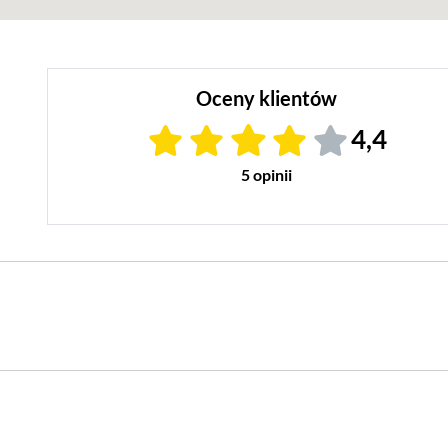
Oceny klientów
4,4
5 opinii