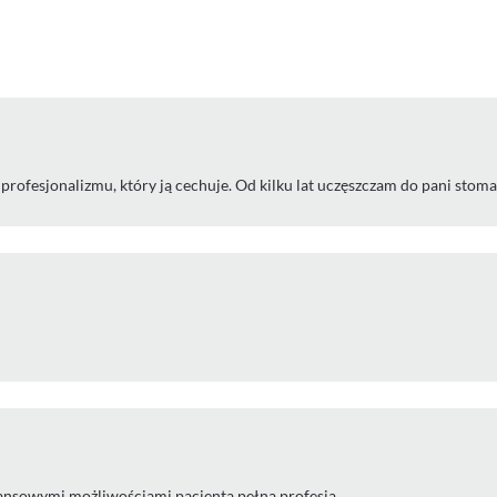
go profesjonalizmu, który ją cechuje. Od kilku lat uczęszczam do pani sto
inansowymi możliwościami pacjenta,pełna profesja.