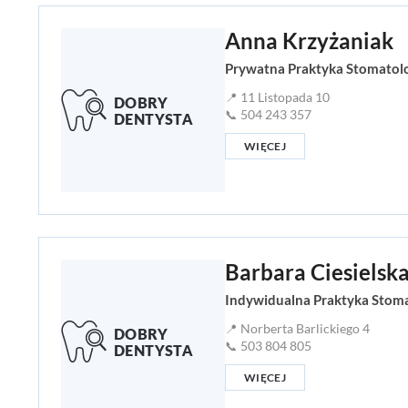
Anna Krzyżaniak
Prywatna Praktyka Stomatolo
📍 11 Listopada 10
📞 504 243 357
WIĘCEJ
Barbara Ciesielsk
Indywidualna Praktyka Stomat
📍 Norberta Barlickiego 4
📞 503 804 805
WIĘCEJ