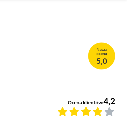
Nasza
ocena
5,0
4,2
Ocena klientów: