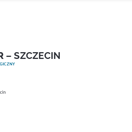
R
– SZCZECIN
OGICZNY
cin