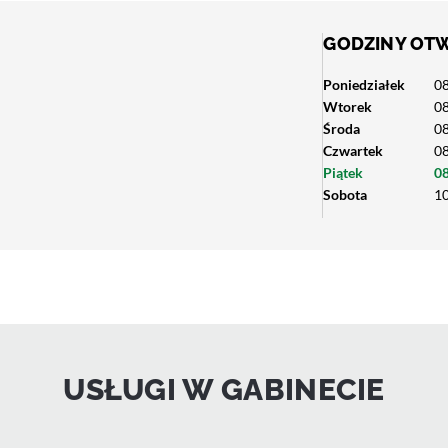
GODZINY OT
Poniedziałek
08
Wtorek
08
Środa
08
Czwartek
08
Piątek
08
Sobota
10
USŁUGI W GABINECIE