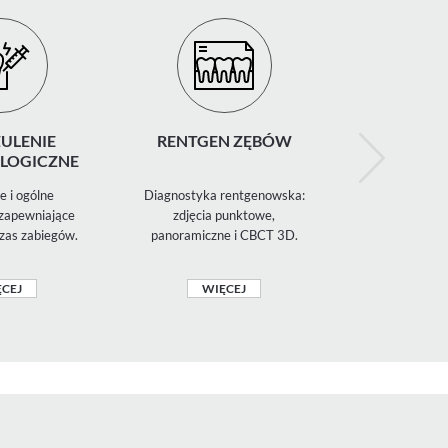
ULENIE
RENTGEN ZĘBÓW
CHIR
LOGICZNE
STOMATO
 i ogólne
Diagnostyka rentgenowska:
Ekstrakcje
 zapewniające
zdjęcia punktowe,
ósemek, zabi
zas zabiegów.
panoramiczne i CBCT 3D.
szczękowo-
CEJ
WIĘCEJ
WIĘ