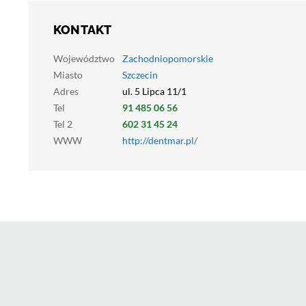
KONTAKT
Województwo
Zachodniopomorskie
Miasto
Szczecin
Adres
ul. 5 Lipca 11/1
Tel
91 485 06 56
Tel 2
602 31 45 24
WWW
http://dentmar.pl/