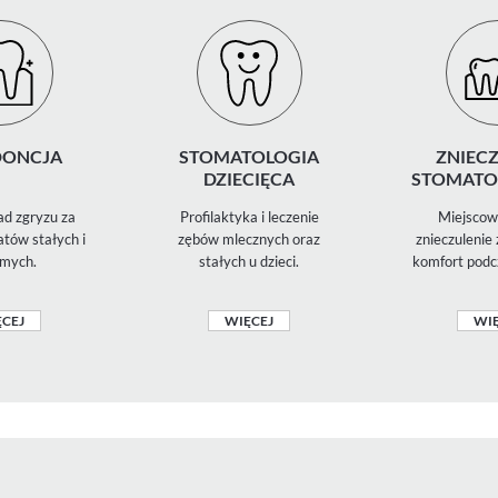
ONCJA
STOMATOLOGIA
ZNIECZ
DZIECIĘCA
STOMATO
d zgryzu za
Profilaktyka i leczenie
Miejscowe
tów stałych i
zębów mlecznych oraz
znieczulenie
mych.
stałych u dzieci.
komfort podc
CEJ
WIĘCEJ
WIĘ