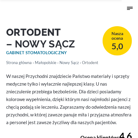
ORTODENT
Nasza
ocena
– NOWY SĄCZ
5,0
GABINET STOMATOLOGICZNY
Strona główna
›
Małopolskie
›
Nowy Sącz
› Ortodent
W naszej Przychodni znajdziecie Państwo materiały i sprzęty
medyczne tylko i wyłacznie najlepszej klasy. U nas
znieczulenie przebiega bezboleśnie. Dla dzieci posiadamy
kolorowe wypełnienia, dzięki którym nasi najmłodsi pacjenci z
chęcią podają sie leczeniu. Zapraszamy do odwiedzenia naszej
przychodni, w której zawsze panuje miła i przyjazna atmosfera
a personel jest zawsze życzliwy dla naszych pacjentów.
4,6
Ocena klientów: