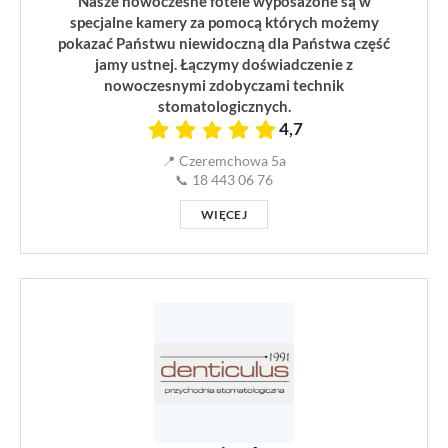
Nasze nowoczesne fotele wyposażone są w
specjalne kamery za pomocą których możemy
pokazać Państwu niewidoczną dla Państwa część
jamy ustnej. Łączymy doświadczenie z
nowoczesnymi zdobyczami technik
stomatologicznych.
4,7
📍 Czeremchowa 5a
📞 18 443 06 76
WIĘCEJ