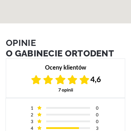
OPINIE
O GABINECIE ORTODENT
Oceny klientów
4,6
7 opinii
1
0
2
0
3
0
4
3