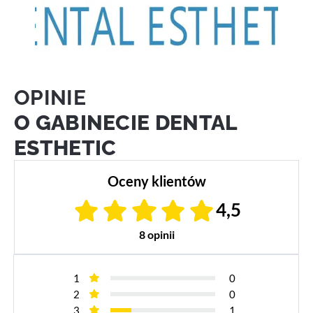
OPINIE
O GABINECIE DENTAL
ESTHETIC
Oceny klientów
4,5
8 opinii
1
0
2
0
3
1