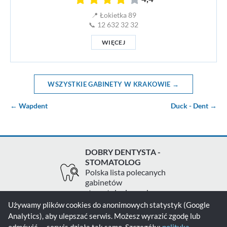
📍 Łokietka 89
📞 12 632 32 32
WIĘCEJ
WSZYSTKIE GABINETY W KRAKOWIE →
← Wapdent
Duck - Dent →
DOBRY DENTYSTA -
STOMATOLOG
Polska lista polecanych
gabinetów
stomatologicznych
Używamy plików cookies do anonimowych statystyk (Google
Analytics), aby ulepszać serwis. Możesz wyrazić zgodę lub
Zgłoś gabinet
Kontakt
Polityka prywatności