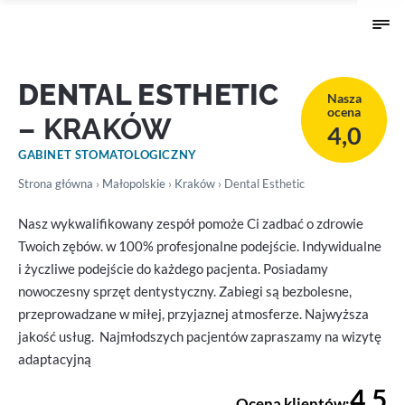
DENTAL ESTHETIC
Nasza
ocena
– KRAKÓW
4,0
GABINET STOMATOLOGICZNY
Strona główna
›
Małopolskie
›
Kraków
› Dental Esthetic
Nasz wykwalifikowany zespół pomoże Ci zadbać o zdrowie
Twoich zębów. w 100% profesjonalne podejście. Indywidualne
i życzliwe podejście do każdego pacjenta. Posiadamy
nowoczesny sprzęt dentystyczny. Zabiegi są bezbolesne,
przeprowadzane w miłej, przyjaznej atmosferze. Najwyższa
jakość usług. Najmłodszych pacjentów zapraszamy na wizytę
adaptacyjną
4,5
Ocena klientów: