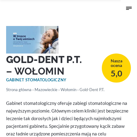
GOLD-DENT P.T.
Nasza
ocena
– WOŁOMIN
5,0
GABINET STOMATOLOGICZNY
Strona główna
›
Mazowieckie
›
Wołomin
› Gold-Dent P.T.
Gabinet stomatologiczny oferuje zabiegi stomatologiczne na
najwyższym poziomie. Głównym celem kliniki jest bezpieczne
leczenie tak dorosłych jak i dzieci będących najmłodszymi
pacjentami gabinetu. Specjalnie przygotowany kącik zabaw
oraz ładnie urządzone pomieszczenia mają na celu