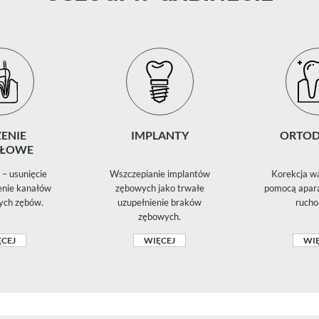
ENIE
IMPLANTY
ORTOD
ŁOWE
– usunięcie
Wszczepianie implantów
Korekcja wa
zenie kanałów
zębowych jako trwałe
pomocą apara
ych zębów.
uzupełnienie braków
rucho
zębowych.
CEJ
WIĘCEJ
WIĘ