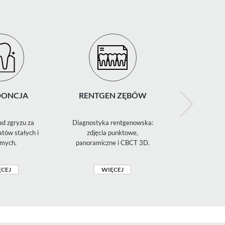
ONCJA
RENTGEN ZĘBÓW
CHIR
STOMATO
d zgryzu za
Diagnostyka rentgenowska:
Ekstrakcje
tów stałych i
zdjęcia punktowe,
ósemek, zabi
mych.
panoramiczne i CBCT 3D.
szczękowo-
CEJ
WIĘCEJ
WIĘ