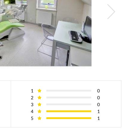
1
0
2
0
3
0
4
1
5
1