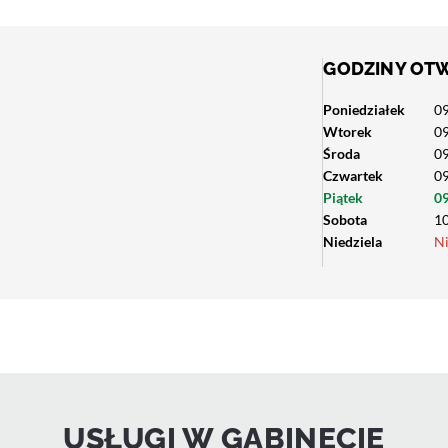
GODZINY OT
Poniedziałek
09
Wtorek
09
Środa
09
Czwartek
09
Piątek
09
Sobota
10
Niedziela
N
USŁUGI W GABINECIE