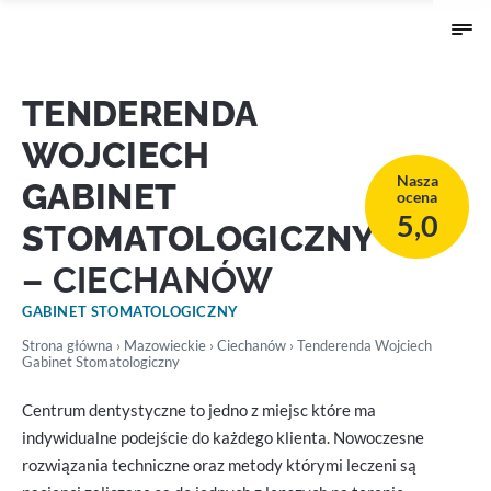
TENDERENDA
WOJCIECH
Nasza
GABINET
ocena
5,0
STOMATOLOGICZNY
– CIECHANÓW
GABINET STOMATOLOGICZNY
Strona główna
›
Mazowieckie
›
Ciechanów
› Tenderenda Wojciech
Gabinet Stomatologiczny
Centrum dentystyczne to jedno z miejsc które ma
indywidualne podejście do każdego klienta. Nowoczesne
rozwiązania techniczne oraz metody którymi leczeni są