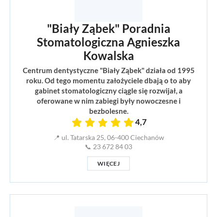
"Biały Ząbek" Poradnia
Stomatologiczna Agnieszka
Kowalska
Centrum dentystyczne "Biały Ząbek" działa od 1995
roku. Od tego momentu założyciele dbają o to aby
gabinet stomatologiczny ciągle się rozwijał, a
oferowane w nim zabiegi były nowoczesne i
bezbolesne.
4,7
📍 ul. Tatarska 25, 06-400 Ciechanów
📞 23 672 84 03
WIĘCEJ