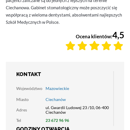
pacjenci zaliczane są do jednych z lepszych na terenie
Ciechanowa. Gabinet stomatologiczny może poszczycić się
współpracą z wieloma dentystami, absolwentami najlepszych
Szkół Medycznych w Polsce.
4,5
Ocena klientów:
KONTAKT
Województwo
Mazowieckie
Miasto
Ciechanów
ul. Gwardii Ludowej 23 /10, 06-400
Adres
Ciechanów
Tel
23 672 96 96
GODZINY OTWARCIA