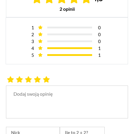
2 opinii
1
0
2
0
3
0
4
1
5
1