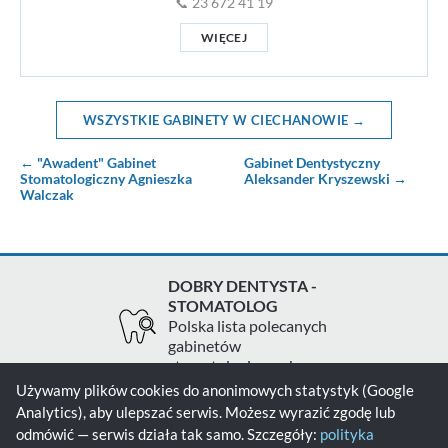
📞 23 672 41 19
WIĘCEJ
WSZYSTKIE GABINETY W CIECHANOWIE →
← "Awadent" Gabinet
Gabinet Dentystyczny
Stomatologiczny Agnieszka
Aleksander Kryszewski →
Walczak
DOBRY DENTYSTA -
STOMATOLOG
Polska lista polecanych
gabinetów
stomatologicznych
Używamy plików cookies do anonimowych statystyk (Google
Analytics), aby ulepszać serwis. Możesz wyrazić zgodę lub
Zgłoś gabinet
Kontakt
Polityka prywatności
odmówić — serwis działa tak samo. Szczegóły:
polityka