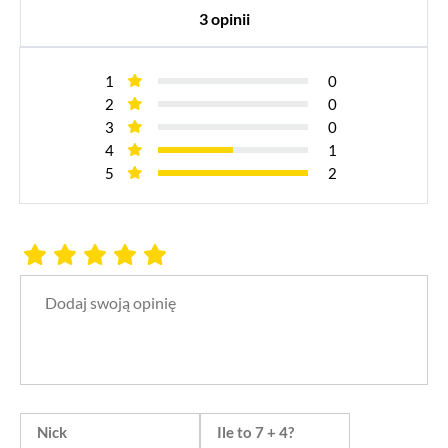
3 opinii
1
0
2
0
3
0
4
1
5
2