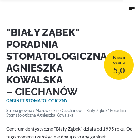
"BIAŁY ZĄBEK"
PORADNIA
STOMATOLOGICZNA
Nasza
ocena
AGNIESZKA
5,0
KOWALSKA
– CIECHANÓW
GABINET STOMATOLOGICZNY
Strona główna
›
Mazowieckie
›
Ciechanów
› "Biały Ząbek" Poradnia
Stomatologiczna Agnieszka Kowalska
Centrum dentystyczne "Biały Ząbek" działa od 1995 roku. Od
tego momentu założyciele dbają o to aby gabinet