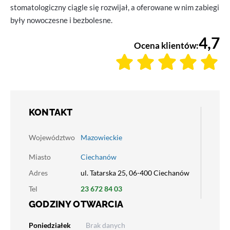
stomatologiczny ciągle się rozwijał, a oferowane w nim zabiegi
były nowoczesne i bezbolesne.
4,7
Ocena klientów:
KONTAKT
Województwo
Mazowieckie
Miasto
Ciechanów
Adres
ul. Tatarska 25, 06-400 Ciechanów
Tel
23 672 84 03
GODZINY OTWARCIA
Poniedziałek
Brak danych