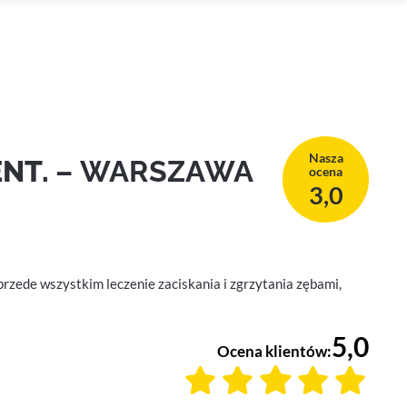
Nasza
ENT.
– WARSZAWA
ocena
3,0
rzede wszystkim leczenie zaciskania i zgrzytania zębami,
5,0
Ocena klientów: