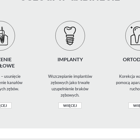
ENIE
IMPLANTY
ORTOD
ŁOWE
– usunięcie
Wszczepianie implantów
Korekcja wa
zenie kanałów
zębowych jako trwałe
pomocą apara
ych zębów.
uzupełnienie braków
rucho
zębowych.
CEJ
WIĘCEJ
WIĘ