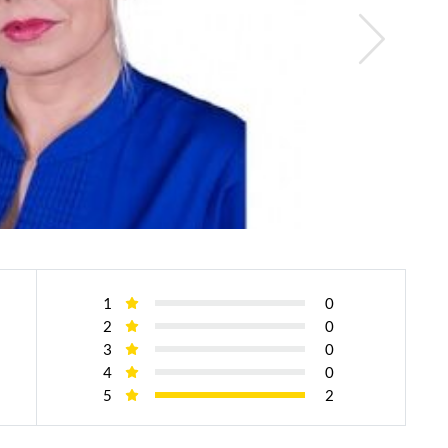
1
0
2
0
3
0
4
0
5
2