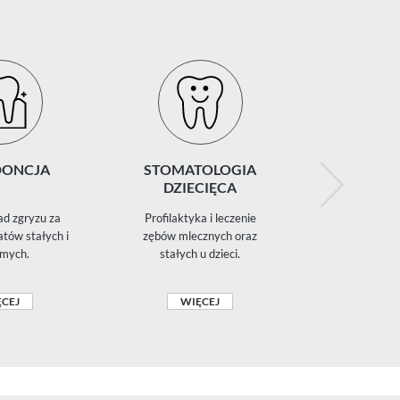
ONCJA
STOMATOLOGIA
ZNIECZ
DZIECIĘCA
STOMATO
d zgryzu za
Profilaktyka i leczenie
Miejscowe
tów stałych i
zębów mlecznych oraz
znieczulenie
mych.
stałych u dzieci.
komfort podc
CEJ
WIĘCEJ
WIĘ