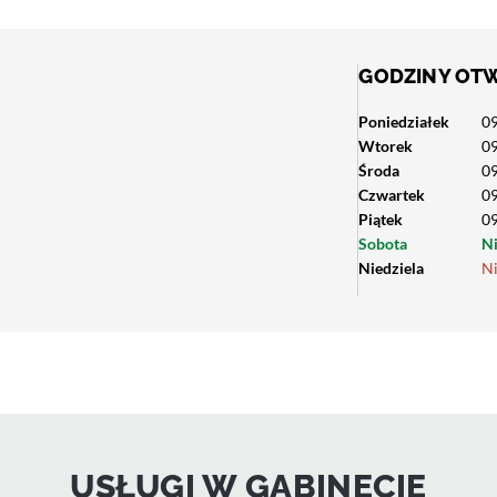
GODZINY OT
Poniedziałek
09
Wtorek
09
Środa
09
Czwartek
09
Piątek
09
Sobota
N
Niedziela
N
USŁUGI W GABINECIE