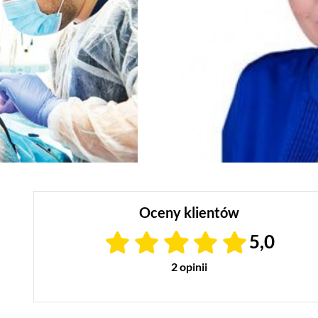
Oceny klientów
5,0
2 opinii