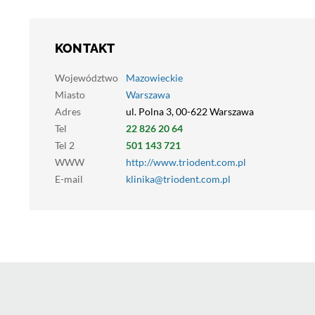
KONTAKT
Województwo
Mazowieckie
Miasto
Warszawa
Adres
ul. Polna 3, 00-622 Warszawa
Tel
22 826 20 64
Tel 2
501 143 721
WWW
http://www.triodent.com.pl
E-mail
klinika@triodent.com.pl