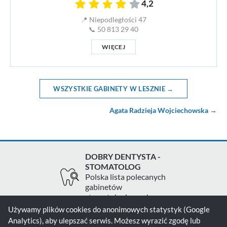
4,2
📍 Niepodległości 47
📞 50 813 29 40
WIĘCEJ
WSZYSTKIE GABINETY W LESZNIE →
Agata Radzieja Wojciechowska →
DOBRY DENTYSTA -
STOMATOLOG
Polska lista polecanych
gabinetów
stomatologicznych
Używamy plików cookies do anonimowych statystyk (Google
Analytics), aby ulepszać serwis. Możesz wyrazić zgodę lub