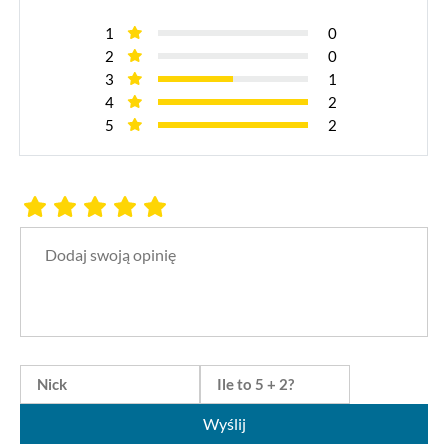
1
0
2
0
3
1
4
2
5
2
Wyślij