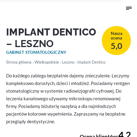
IMPLANT DENTICO
Nasza
ocena
– LESZNO
5,0
GABINET STOMATOLOGICZNY
Strona główna
›
Wielkopolskie
›
Leszno
› Implant Dentico
Do każdego zabiegu bezpłatnie dajemy znieczulenie. Leczymy
kompleksowo dorosłych, dzieci i młodzież. Posiadamy rentgen
stomatologiczny w systemie radiowizjografii cyfrowej. Do
leczenia kanałowego używamy mikroskopu renomowanej
firmy. Posiadamy biżuterię nazębną a dla najmłodszych
pacjentów kolorowe wypełnienia. Zapraszamy na bezpłatne
przeglądy dentystyczne.
4,2
Ocena klientów: