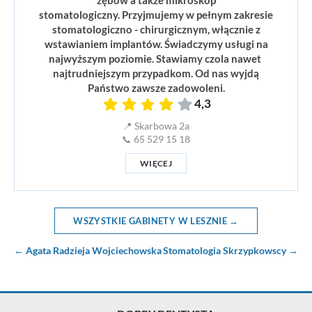
zębów a także mikroskop
stomatologiczny. Przyjmujemy w pełnym zakresie
stomatologiczno - chirurgicznym, włącznie z
wstawianiem implantów. Świadczymy usługi na
najwyższym poziomie. Stawiamy czola nawet
najtrudniejszym przypadkom. Od nas wyjdą
Państwo zawsze zadowoleni.
4,3
📍 Skarbowa 2a
📞 65 529 15 18
WIĘCEJ
WSZYSTKIE GABINETY W LESZNIE →
← Agata Radzieja Wojciechowska
Stomatologia Skrzypkowscy →