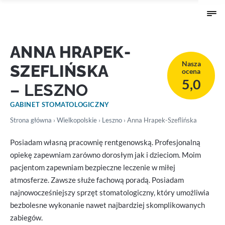
ANNA HRAPEK-
Nasza
SZEFLIŃSKA
ocena
5,0
– LESZNO
GABINET STOMATOLOGICZNY
Strona główna
›
Wielkopolskie
›
Leszno
› Anna Hrapek-Szeflińska
Posiadam własną pracownię rentgenowską. Profesjonalną
opiekę zapewniam zarówno dorosłym jak i dzieciom. Moim
pacjentom zapewniam bezpieczne leczenie w miłej
atmosferze. Zawsze służe fachową poradą. Posiadam
najnowocześniejszy sprzęt stomatologiczny, który umożliwia
bezbolesne wykonanie nawet najbardziej skomplikowanych
zabiegów.