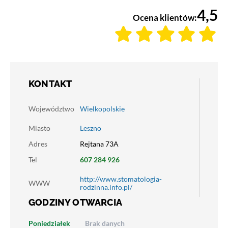
4,5
Ocena klientów:
KONTAKT
Województwo
Wielkopolskie
Miasto
Leszno
Adres
Rejtana 73A
Tel
607 284 926
http://www.stomatologia-
WWW
rodzinna.info.pl/
GODZINY OTWARCIA
Poniedziałek
Brak danych