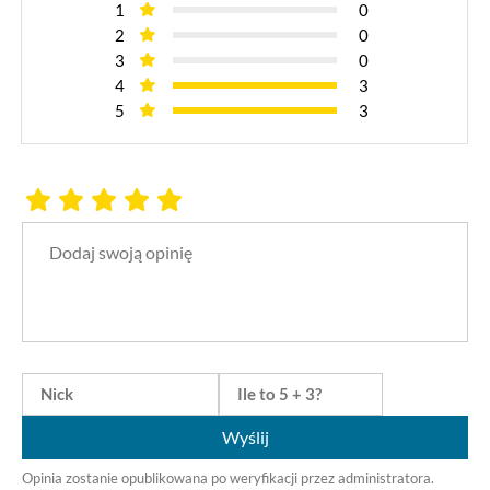
1
0
2
0
3
0
4
3
5
3
Wyślij
Opinia zostanie opublikowana po weryfikacji przez administratora.