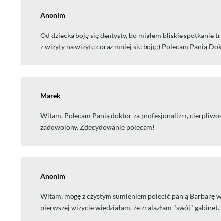
Anonim
Od dziecka boję się dentysty, bo miałem bliskie spotkanie t
z wizyty na wizytę coraz mniej się boję;) Polecam Panią Do
Marek
Witam. Polecam Panią doktor za profesjonalizm, cierpliwoś
zadowolony. Zdecydowanie polecam!
Anonim
Witam, mogę z czystym sumieniem polecić panią Barbarę wszy
pierwszej wizycie wiedziałam, że znalazłam "swój" gabinet.