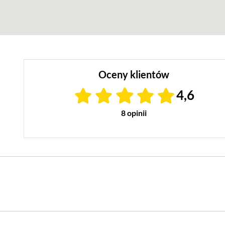
Oceny klientów
4,6
8 opinii