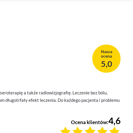
Nasza
ocena
5,0
oterapię a także radiowizjografię. Leczenie bez bólu,
om długotrfały efekt leczenia. Do każdego pacjenta i problemu
4,6
Ocena klientów: