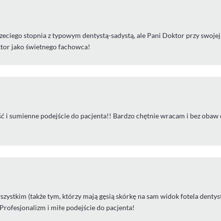
rzeciego stopnia z typowym dentystą-sadystą, ale Pani Doktor przy swojej
ktor jako świetnego fachowca!
ć i sumienne podejście do pacjenta!! Bardzo chętnie wracam i bez obaw 
stkim (także tym, którzy mają gęsią skórkę na sam widok fotela dentysty
 Profesjonalizm i miłe podejście do pacjenta!