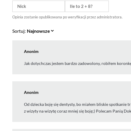
Opinia zostanie opublikowana po weryfikacji przez administratora.
Sortuj:
Anonim
Jak dotychczas jestem bardzo zadowolony, robiłem koronkę
Anonim
Od dziecka boję się dentysty, bo miałem bliskie spotkanie t
z wizyty na wizytę coraz mniej się boję;) Polecam Panią Do