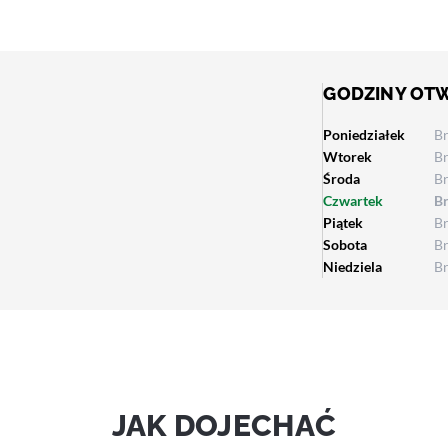
GODZINY OT
Poniedziałek
B
Wtorek
B
Środa
B
Czwartek
B
Piątek
B
Sobota
B
Niedziela
B
JAK DOJECHAĆ