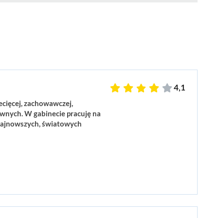
4,1
ecięcej, zachowawczej,
awnych. W gabinecie pracuję na
najnowszych, światowych