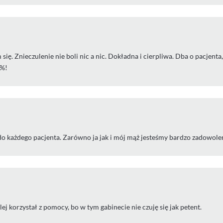
się. Znieczulenie nie boli nic a nic. Dokładna i cierpliwa. Dba o pacjenta,
0%!
o każdego pacjenta. Zarówno ja jak i mój mąż jesteśmy bardzo zadowolen
j korzystał z pomocy, bo w tym gabinecie nie czuję się jak petent.