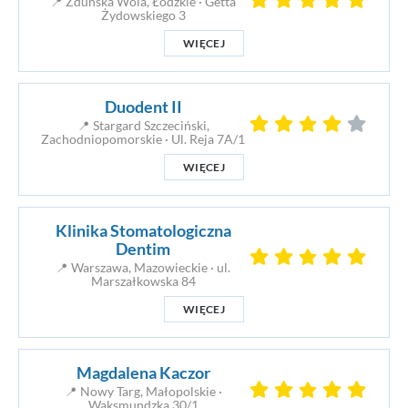
📍 Zduńska Wola, Łódzkie · Getta
Żydowskiego 3
WIĘCEJ
Duodent II
📍 Stargard Szczeciński,
Zachodniopomorskie · Ul. Reja 7A/1
WIĘCEJ
Klinika Stomatologiczna
Dentim
📍 Warszawa, Mazowieckie · ul.
Marszałkowska 84
WIĘCEJ
Magdalena Kaczor
📍 Nowy Targ, Małopolskie ·
Waksmundzka 30/1