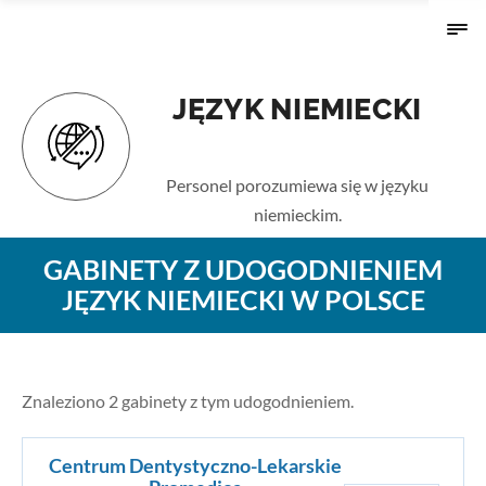
JĘZYK NIEMIECKI
Strona główna
›
Udogodnienia
› Język niemiecki
Personel porozumiewa się w języku
niemieckim.
GABINETY Z UDOGODNIENIEM
JĘZYK NIEMIECKI W POLSCE
Znaleziono 2 gabinety z tym udogodnieniem.
Centrum Dentystyczno-Lekarskie