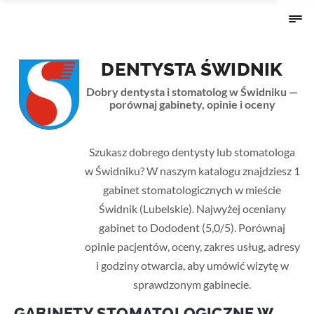
DENTYSTA ŚWIDNIK
Dobry dentysta i stomatolog w Świdniku —
porównaj gabinety, opinie i oceny
Strona główna
›
Lubelskie
› Świdnik
Szukasz dobrego dentysty lub stomatologa
w Świdniku? W naszym katalogu znajdziesz 1
gabinet stomatologicznych w mieście
Świdnik (Lubelskie). Najwyżej oceniany
gabinet to Dododent (5,0/5). Porównaj
opinie pacjentów, oceny, zakres usług, adresy
i godziny otwarcia, aby umówić wizytę w
sprawdzonym gabinecie.
GABINETY STOMATOLOGICZNE W