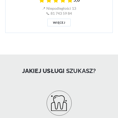
📍 Niepodległości 13
📞 81 743 59 84
WIĘCEJ
JAKIEJ USŁUGI
SZUKASZ?