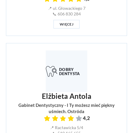
📍 ul. Głowackiego 7
📞 606 830 284
WIĘCEJ
Elżbieta Antola
Gabinet Dentystyczny - I Ty możesz mieć piękny
uśmiech. Ostróda
4,2
📍 Racławicka 5/4