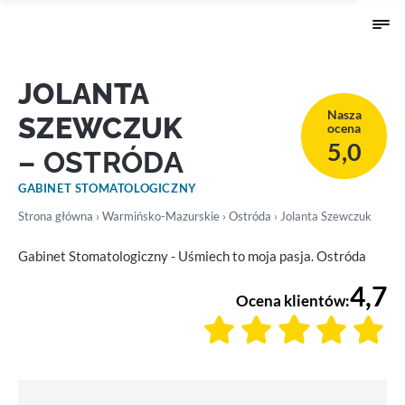
JOLANTA
Nasza
SZEWCZUK
ocena
5,0
– OSTRÓDA
GABINET STOMATOLOGICZNY
Strona główna
›
Warmińsko-Mazurskie
›
Ostróda
› Jolanta Szewczuk
Gabinet Stomatologiczny - Uśmiech to moja pasja. Ostróda
4,7
Ocena klientów: