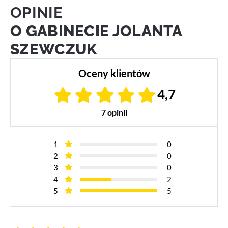
OPINIE
O GABINECIE JOLANTA
SZEWCZUK
Oceny klientów
4,7
7 opinii
1
0
2
0
3
0
4
2
5
5