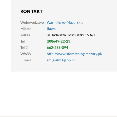
KONTAKT
Województwo
Warmińsko-Mazurskie
Miasto
Iława
Adres
ul. Tadeusza Kościuszki 16 A/1
Tel
(89)649-22-23
Tel 2
662-286-094
WWW
http://www.stomatolog.mazury.pl/
E-mail
smigielm1@op.pl