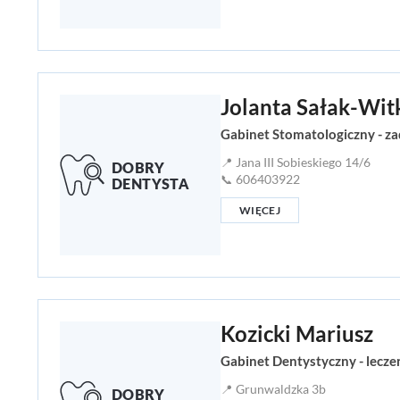
Jolanta Sałak-Wi
Gabinet Stomatologiczny - z
📍 Jana III Sobieskiego 14/6
📞 606403922
WIĘCEJ
Kozicki Mariusz
Gabinet Dentystyczny - leczen
📍 Grunwaldzka 3b