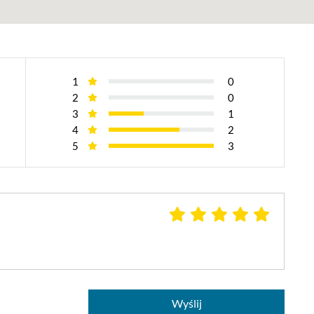
1
0
2
0
3
1
4
2
5
3
Wyślij