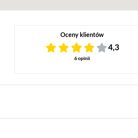
Oceny klientów
4,3
6 opinii