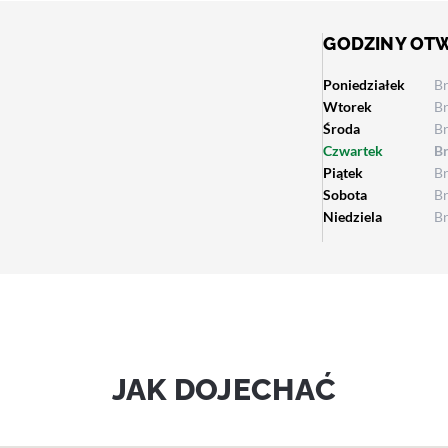
GODZINY OT
Poniedziałek
B
Wtorek
B
Środa
B
Czwartek
B
Piątek
B
Sobota
B
Niedziela
B
JAK DOJECHAĆ