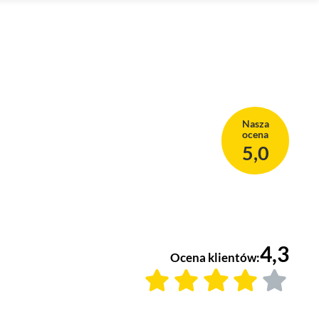
Nasza
ocena
5,0
4,3
Ocena klientów: