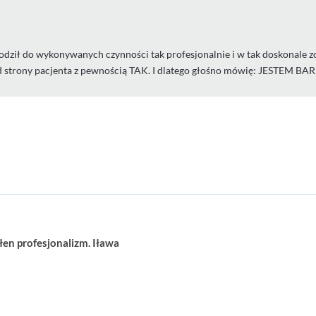
odził do wykonywanych czynności tak profesjonalnie i w tak doskonale z
le od strony pacjenta z pewnością TAK. I dlatego głośno mówię: JES
łen profesjonalizm. Iława