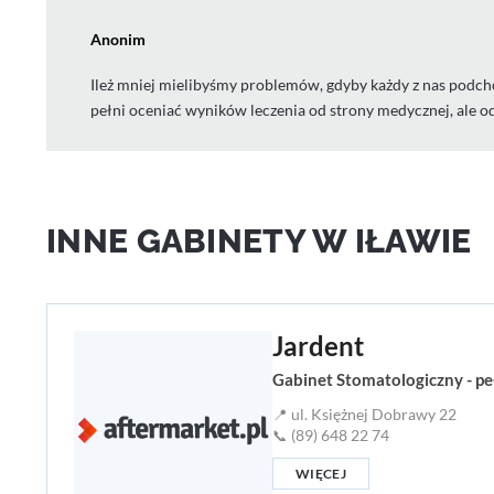
Anonim
Ileż mniej mielibyśmy problemów, gdyby każdy z nas podch
pełni oceniać wyników leczenia od strony medycznej, a
INNE GABINETY W IŁAWIE
Jardent
Gabinet Stomatologiczny - pe
📍 ul. Księżnej Dobrawy 22
📞 (89) 648 22 74
WIĘCEJ