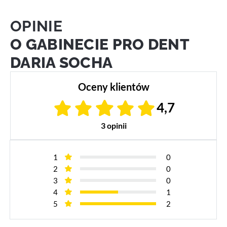
OPINIE
O GABINECIE PRO DENT
DARIA SOCHA
Oceny klientów
4,7
3 opinii
1
0
2
0
3
0
4
1
5
2