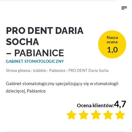
PRO DENT DARIA
Nasza
SOCHA
ocena
1,0
– PABIANICE
GABINET STOMATOLOGICZNY
Strona główna
›
Łódzkie
›
Pabianice
› PRO DENT Daria Socha
Gabinet stomatologiczny specjalizujący się w stomatologii
dziecięcej. Pabianice
4,7
Ocena klientów: