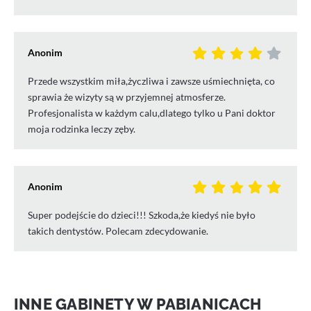
Anonim
Przede wszystkim miła,życzliwa i zawsze uśmiechnięta, co
sprawia że wizyty są w przyjemnej atmosferze.
Profesjonalista w każdym calu,dlatego tylko u Pani doktor
moja rodzinka leczy zęby.
Anonim
Super podejście do dzieci!!! Szkoda,że kiedyś nie było
takich dentystów. Polecam zdecydowanie.
INNE GABINETY W PABIANICACH