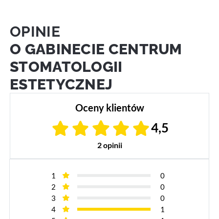
OPINIE
O GABINECIE CENTRUM
STOMATOLOGII
ESTETYCZNEJ
Oceny klientów
4,5
2 opinii
1
0
2
0
3
0
4
1