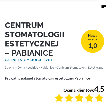
CENTRUM
STOMATOLOGII
Nasza
ocena
ESTETYCZNEJ
1,0
– PABIANICE
GABINET STOMATOLOGICZNY
Strona główna
›
Łódzkie
›
Pabianice
› Centrum Stomatologii Estetycznej
Prywatny gabinet stomatologii estetycznej Pabianice
4,5
Ocena klientów: