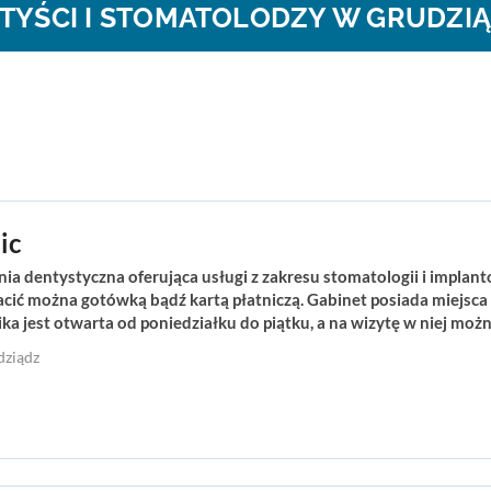
TYŚCI I STOMATOLODZY W GRUDZI
ic
nia dentystyczna oferująca usługi z zakresu stomatologii i impla
acić można gotówką bądź kartą płatniczą. Gabinet posiada miejsca
ka jest otwarta od poniedziałku do piątku, a na wizytę w niej możn
dziądz