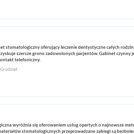
inet stomatologiczny oferujący leczenie dentystyczne całych rodzi
yskuje szersze grono zadowolonych pacjentów. Gabinet czynny jes
kontakt telefoniczny.
0 Grudziąd
iczna wyróżnia się oferowaniem usług opartych o najnowsze metod
teriałów stomatologicznych przeprowadzane zabiegi są bezbolesne