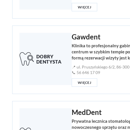
WIĘCEJ
Gawdent
Klinika to profesjonalny gab
centrum w szybkim tempie poz
formą rezerwacji wizyty jest 
📍 ul. Pruszyńskiego 6/2, 86-30
📞 56 646 17 09
WIĘCEJ
MedDent
Prywatna lecznica stomatolog
nowoczesnego sprzętu oraz ma