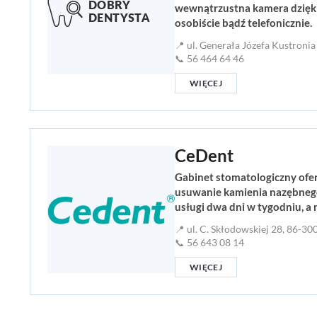
wewnątrzustna kamera dzięki 
osobiście bądź telefonicznie.
📍 ul. Generała Józefa Kustroni
📞 56 464 64 46
WIĘCEJ
CeDent
Gabinet stomatologiczny ofer
usuwanie kamienia nazębnego
usługi dwa dni w tygodniu, a 
📍 ul. C. Skłodowskiej 28, 86-30
📞 56 643 08 14
WIĘCEJ