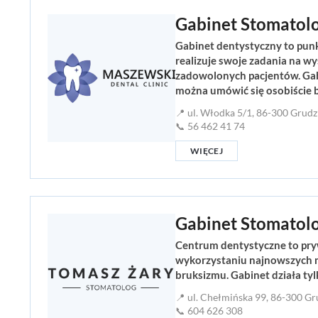
Gabinet Stomatolo
Gabinet dentystyczny to punk
realizuje swoje zadania na w
zadowolonych pacjentów. Gabin
można umówić się osobiście b
📍 ul. Włodka 5/1, 86-300 Grudz
📞 56 462 41 74
WIĘCEJ
Gabinet Stomatol
Centrum dentystyczne to pryw
wykorzystaniu najnowszych m
bruksizmu. Gabinet działa tyl
📍 ul. Chełmińska 99, 86-300 Gr
📞 604 626 308