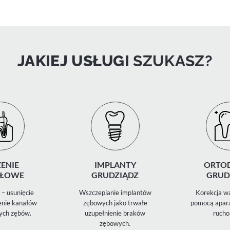
JAKIEJ USŁUGI
SZUKASZ?
ENIE
IMPLANTY
ORTO
ŁOWE
GRUDZIĄDZ
GRUD
– usunięcie
Wszczepianie implantów
Korekcja wa
zenie kanałów
zębowych jako trwałe
pomocą apara
ych zębów.
uzupełnienie braków
rucho
zębowych.