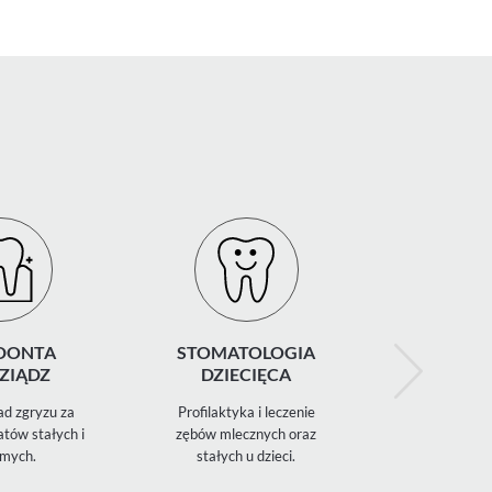
DONTA
STOMATOLOGIA
ZNIECZ
ZIĄDZ
DZIECIĘCA
STOMATO
d zgryzu za
Profilaktyka i leczenie
Miejscowe
tów stałych i
zębów mlecznych oraz
znieczulenie
mych.
stałych u dzieci.
komfort podc