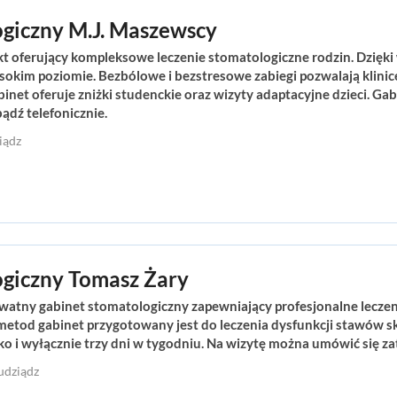
giczny M.J. Maszewscy
t oferujący kompleksowe leczenie stomatologiczne rodzin. Dzięki
ysokim poziomie. Bezbólowe i bezstresowe zabiegi pozwalają klini
et oferuje zniżki studenckie oraz wizyty adaptacyjne dzieci. Gab
ądź telefonicznie.
iądz
ogiczny Tomasz Żary
atny gabinet stomatologiczny zapewniający profesjonalne leczenie
etod gabinet przygotowany jest do leczenia dysfunkcji stawów 
ko i wyłącznie trzy dni w tygodniu. Na wizytę można umówić się za
udziądz