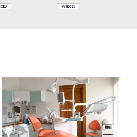
CEJ
WIĘCEJ
WIĘ