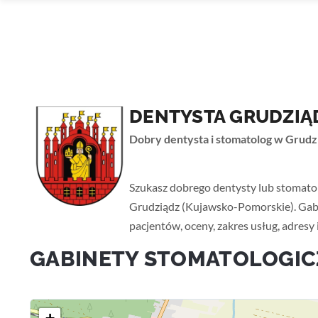
DENTYSTA GRUDZIĄ
Dobry dentysta i stomatolog w Grudzi
Strona główna
›
Kujawsko-Pomorskie
› Grudzi
Szukasz dobrego dentysty lub stomato
Grudziądz (Kujawsko-Pomorskie). Gabin
pacjentów, oceny, zakres usług, adres
GABINETY STOMATOLOGIC