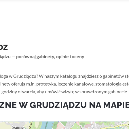
DZ
ądzu — porównaj gabinety, opinie i oceny
ądz
loga w Grudziądzu? W naszym katalogu znajdziesz 6 gabinetów s
ety oferują m.in. protetyka, leczenie kanałowe, stomatologia es
y i godziny otwarcia, aby umówić wizytę w sprawdzonym gabinecie.
ZNE W GRUDZIĄDZU NA MAPI