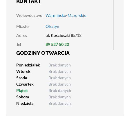
KONTAKT
Województwo
Warmińsko-Mazurskie
Miasto
Olsztyn
Adres
ul. Kościuszki 85/12
Tel
89 527 50 20
GODZINY OTWARCIA
Poniedziałek
Brak danych
Wtorek
Brak danych
Środa
Brak danych
Czwartek
Brak danych
Piątek
Brak danych
Sobota
Brak danych
Niedziela
Brak danych