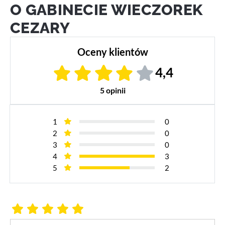
O GABINECIE WIECZOREK
CEZARY
Oceny klientów
4,4
5 opinii
1
0
2
0
3
0
4
3
5
2