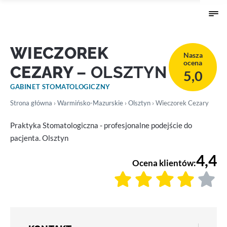
WIECZOREK
Nasza
ocena
CEZARY
– OLSZTYN
5,0
GABINET STOMATOLOGICZNY
Strona główna
›
Warmińsko-Mazurskie
›
Olsztyn
› Wieczorek Cezary
Praktyka Stomatologiczna - profesjonalne podejście do
pacjenta. Olsztyn
4,4
Ocena klientów: