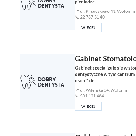
pieniądze.
📍 ul. Piłsudskiego 41, Wołomin
📞 22 787 31 40
WIĘCEJ
Gabinet Stomatol
Gabinet specjalizuje się w st
dentystyczne w tym centrum t
osobiście.
📍 ul. Wileńska 34, Wołomin
📞 501 121 484
WIĘCEJ