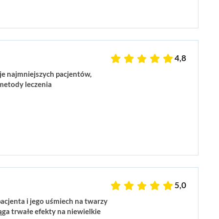
4,8
je najmniejszych pacjentów,
 metody leczenia
5,0
acjenta i jego uśmiech na twarzy
ąga trwałe efekty na niewielkie