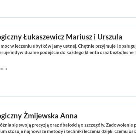
giczny Łukaszewicz Mariusz i Urszula
oc w leczeniu ubytków jamy ustnej. Chętnie przyjmuje i obsługu
feruje indywidualne podejście do każdego klienta oraz bezbolesne
omin
ogiczny Żmijewska Anna
żnia się swoją precyzją oraz dbałością o szczegóły. Zadowolenie p
trum stosuje najnowsze metody i techniki leczenia dzięki czemu osi