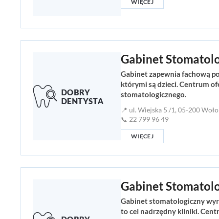
WIĘCEJ
Gabinet Stomatolo
Gabinet zapewnia fachową pom
którymi są dzieci. Centrum o
stomatologicznego.
📍 ul. Wiejska 5 /1, 05-200 Woł
📞 22 799 96 49
WIĘCEJ
Gabinet Stomatol
Gabinet stomatologiczny wyró
to cel nadrzędny kliniki. Cen