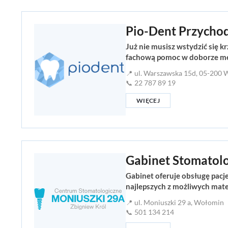
Pio-Dent Przycho
Już nie musisz wstydzić się 
fachową pomoc w doborze meto
📍 ul. Warszawska 15d, 05-200
📞 22 787 89 19
WIĘCEJ
Gabinet Stomatolo
Gabinet oferuje obsługę pacj
najlepszych z możliwych mate
📍 ul. Moniuszki 29 a, Wołomin
📞 501 134 214