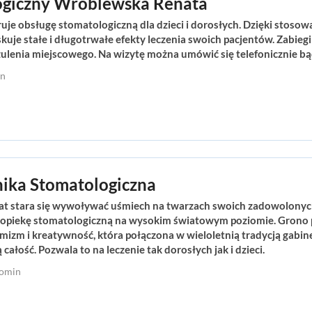
ogiczny Wróblewska Renata
uje obsługę stomatologiczną dla dzieci i dorosłych. Dzięki stos
uje stałe i długotrwałe efekty leczenia swoich pacjentów. Zabie
zulenia miejscowego. Na wizytę można umówić się telefonicznie bą
in
inika Stomatologiczna
lat stara się wywoływać uśmiech na twarzach swoich zadowolonyc
 opiekę stomatologiczną na wysokim światowym poziomie. Grono p
amizm i kreatywność, która połączona w wieloletnią tradycją gabin
ałość. Pozwala to na leczenie tak dorosłych jak i dzieci.
łomin