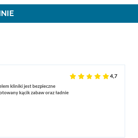
NIE
4,7
em kliniki jest bezpieczne
ygotowany kącik zabaw oraz ładnie