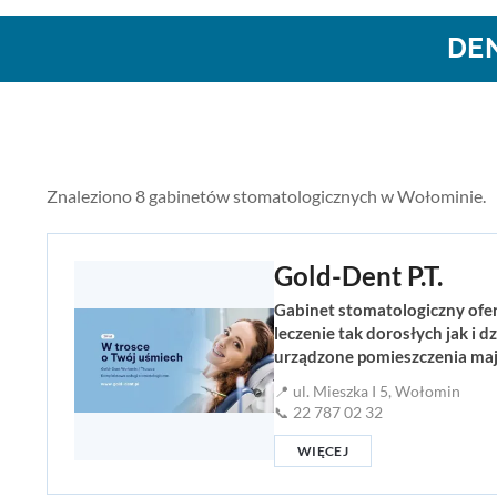
DE
Znaleziono 8 gabinetów stomatologicznych w Wołominie.
Gold-Dent P.T.
Gabinet stomatologiczny ofer
leczenie tak dorosłych jak i 
urządzone pomieszczenia mają
📍 ul. Mieszka I 5, Wołomin
📞 22 787 02 32
WIĘCEJ