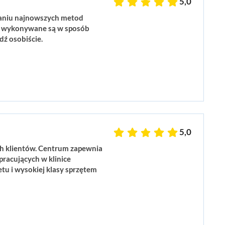
5,0
owaniu najnowszych metod
gi wykonywane są w sposób
dź osobiście.
5,0
h klientów. Centrum zapewnia
racujących w klinice
etu i wysokiej klasy sprzętem