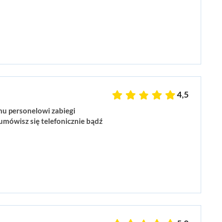
4,5
emu personelowi zabiegi
umówisz się telefonicznie bądź