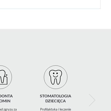
DONTA
STOMATOLOGIA
ZNIECZ
OMIN
DZIECIĘCA
STOMATO
d zgryzu za
Profilaktyka i leczenie
Miejscowe