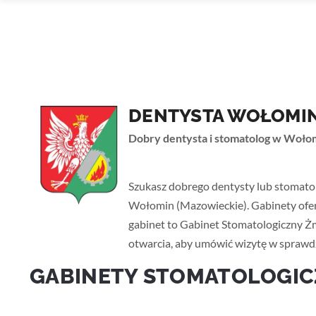
DENTYSTA WOŁOMI
Dobry dentysta i stomatolog w Wołom
Strona główna
›
Mazowieckie
› Wołomin
Szukasz dobrego dentysty lub stomato
Wołomin (Mazowieckie). Gabinety oferu
gabinet to Gabinet Stomatologiczny Żmi
otwarcia, aby umówić wizytę w sprawd
GABINETY STOMATOLOGIC