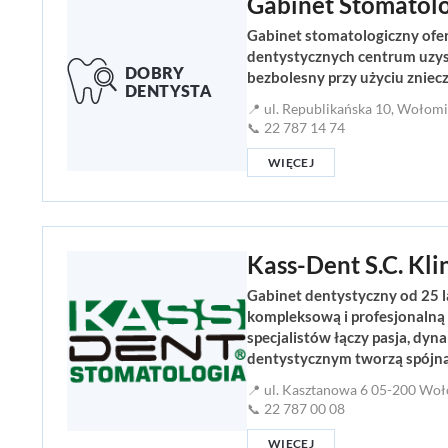
Gabinet Stomatol
Gabinet stomatologiczny ofer
dentystycznych centrum uzysk
bezbolesny przy użyciu zniec
📍 ul. Republikańska 10, Wołom
📞 22 787 14 74
WIĘCEJ
Kass-Dent S.C. Kl
Gabinet dentystyczny od 25 
kompleksową i profesjonalną
specjalistów łączy pasja, dyn
dentystycznym tworzą spójną c
📍 ul. Kasztanowa 6 05-200 Wo
📞 22 787 00 08
WIĘCEJ