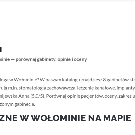
N
inie — porównaj gabinety, opinie i oceny
loga w Wołominie? W naszym katalogu znajdziesz 8 gabinetów st
ją m.in. stomatologia zachowawcza, leczenie kanałowe, implanty
jewska Anna (5,0/5). Porównaj opinie pacjentów, oceny, zakres us
zonym gabinecie.
ZNE W WOŁOMINIE NA MAPIE