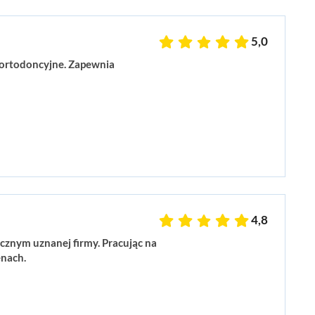
5,0
i ortodoncyjne. Zapewnia
4,8
cznym uznanej firmy. Pracując na
enach.