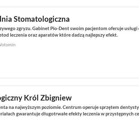
dnia Stomatologiczna
krzywego zgryzu. Gabinet Pio-Dent swoim pacjentom oferuje usług
d leczenia oraz aparatów które dadzą najlepszy efekt.
 Wołomin
giczny Król Zbigniew
enta na najwyższym poziomie. Centrum operuje sprzętem dentysty
riałach gwarantuje długotrwałe efekty leczenia w przystępnych c