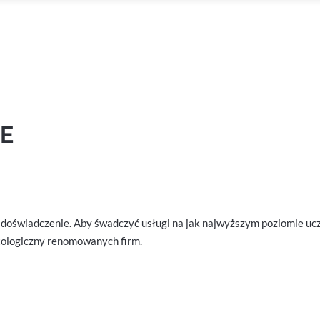
CE
oświadczenie. Aby śwadczyć usługi na jak najwyższym poziomie ucze
tologiczny renomowanych firm.