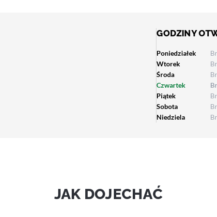
GODZINY OT
Poniedziałek
B
Wtorek
B
Środa
B
Czwartek
B
Piątek
B
Sobota
B
Niedziela
B
JAK DOJECHAĆ