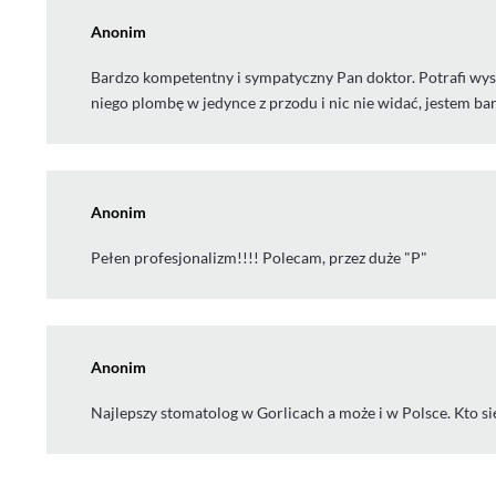
Anonim
Bardzo kompetentny i sympatyczny Pan doktor. Potrafi wysł
niego plombę w jedynce z przodu i nic nie widać, jestem b
Anonim
Pełen profesjonalizm!!!! Polecam, przez duże "P"
Anonim
Najlepszy stomatolog w Gorlicach a może i w Polsce. Kto się