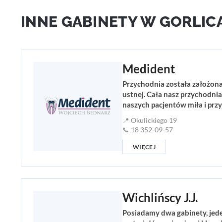
INNE GABINETY W GORLIC
Medident
Przychodnia została założona 
ustnej. Cała nasz przychodni
naszych pacjentów miła i prz
📍 Okulickiego 19
📞 18 352-09-57
WIĘCEJ
Wichlińscy J.J.
Posiadamy dwa gabinety, jed