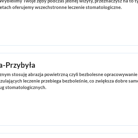
 Wybielimy Twoje zęby podczas jednej wizyty, przeznaczysz na to 
tach oferujemy wszechstronne leczenie stomatologiczne.
a-Przybyła
znym stosuję abrazja powietrzną czyli bezbolesne opracowywanie 
ulających leczenie przebiega bezboleśnie, co zwiększa dobre sam
ug stomatologicznych.