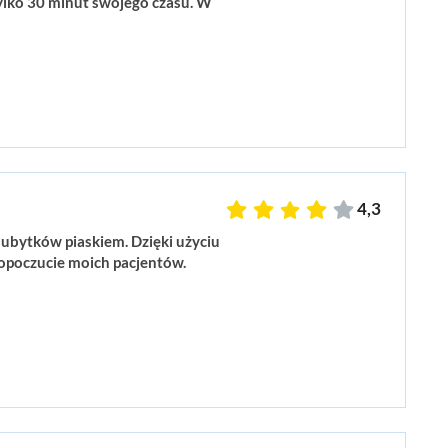
tylko 30 minut swojego czasu. W
4,3
ubytków piaskiem. Dzięki użyciu
opoczucie moich pacjentów.