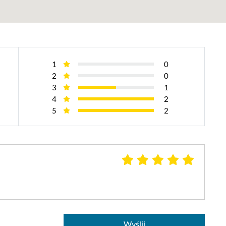
1
0
2
0
3
1
4
2
5
2
Wyślij