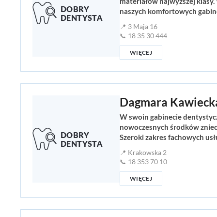
materiałów najwyższej klasy.
naszych komfortowych gabine
📍 3 Maja 16
📞 18 35 30 444
WIĘCEJ
Dagmara Kawieck
W swoin gabinecie dentystyc
nowoczesnych środków zniecz
Szeroki zakres fachowych usł
📍 Krakowska 2
📞 18 353 70 10
WIĘCEJ