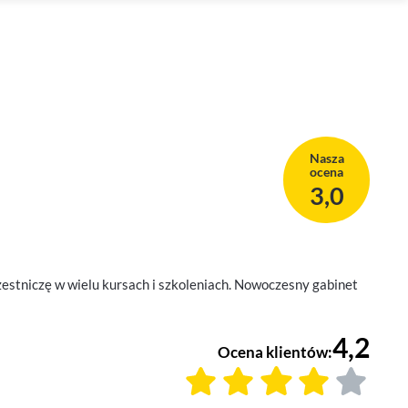
Nasza
ocena
3,0
stniczę w wielu kursach i szkoleniach. Nowoczesny gabinet
4,2
Ocena klientów: