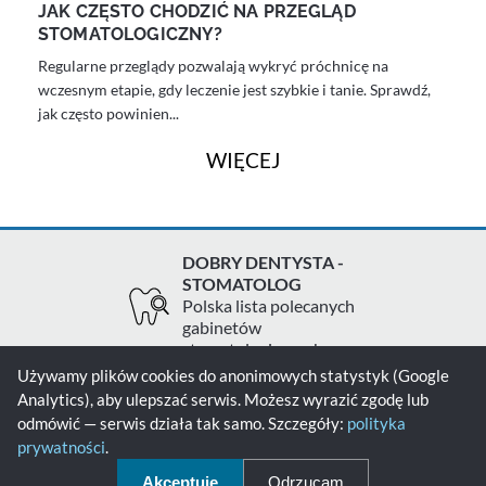
JAK CZĘSTO CHODZIĆ NA PRZEGLĄD
STOMATOLOGICZNY?
Regularne przeglądy pozwalają wykryć próchnicę na
wczesnym etapie, gdy leczenie jest szybkie i tanie. Sprawdź,
jak często powinien...
WIĘCEJ
DOBRY DENTYSTA -
STOMATOLOG
Polska lista polecanych
gabinetów
stomatologicznych
Używamy plików cookies do anonimowych statystyk (Google
Analytics), aby ulepszać serwis. Możesz wyrazić zgodę lub
Zgłoś gabinet
Kontakt
Polityka prywatności
odmówić — serwis działa tak samo. Szczegóły:
polityka
prywatności
.
Polityka cookies
Akceptuję
Odrzucam