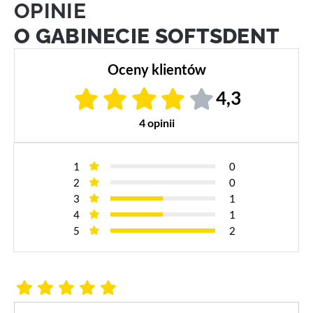
OPINIE
O GABINECIE SOFTSDENT
Oceny klientów
4,3
4 opinii
1
0
2
0
3
1
4
1
5
2