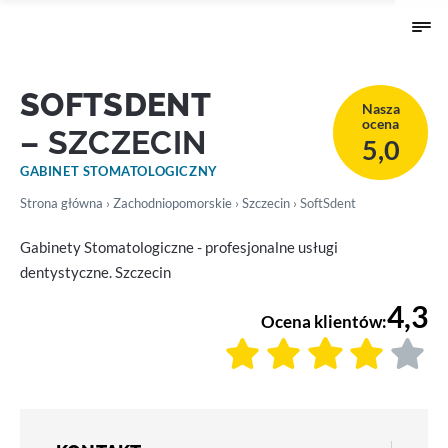
SOFTSDENT
Nasza
ocena
– SZCZECIN
5,0
GABINET STOMATOLOGICZNY
Strona główna
›
Zachodniopomorskie
›
Szczecin
› SoftSdent
Gabinety Stomatologiczne - profesjonalne usługi
dentystyczne. Szczecin
4,3
Ocena klientów: