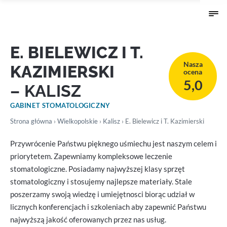
E. BIELEWICZ I T.
Nasza
KAZIMIERSKI
ocena
5,0
– KALISZ
GABINET STOMATOLOGICZNY
Strona główna
›
Wielkopolskie
›
Kalisz
› E. Bielewicz i T. Kazimierski
Przywrócenie Państwu pięknego uśmiechu jest naszym celem i
priorytetem. Zapewniamy kompleksowe leczenie
stomatologiczne. Posiadamy najwyższej klasy sprzęt
stomatologiczny i stosujemy najlepsze materiały. Stale
poszerzamy swoją wiedzę i umiejętnosci biorąc udział w
licznych konferencjach i szkoleniach aby zapewnić Państwu
najwyższą jakość oferowanych przez nas usług.