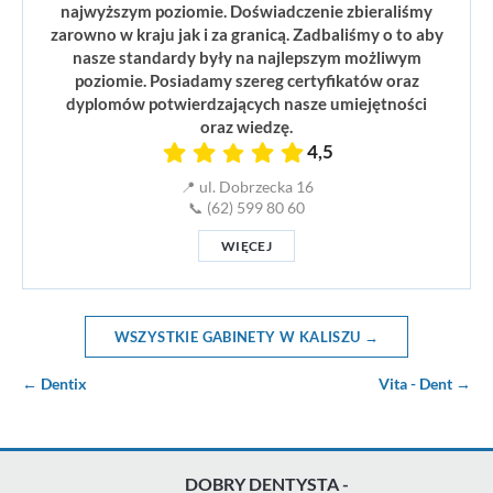
najwyższym poziomie. Doświadczenie zbieraliśmy
zarowno w kraju jak i za granicą. Zadbaliśmy o to aby
nasze standardy były na najlepszym możliwym
poziomie. Posiadamy szereg certyfikatów oraz
dyplomów potwierdzających nasze umiejętności
oraz wiedzę.
4,5
📍 ul. Dobrzecka 16
📞 (62) 599 80 60
WIĘCEJ
WSZYSTKIE GABINETY W KALISZU →
← Dentix
Vita - Dent →
DOBRY DENTYSTA -