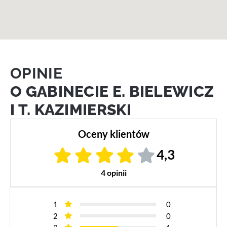
OPINIE
O GABINECIE E. BIELEWICZ
I T. KAZIMIERSKI
Oceny klientów
4,3
4 opinii
1
0
2
0