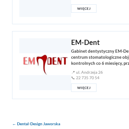
WIĘCEJ
EM-Dent
Gabinet dentystyczny EM-Dent
centrum stomatologiczne obj
kontrolnych co 6 miesięcy, p
📍 ul. Andrzeja 26
📞 22 735 70 54
WIĘCEJ
← Dental-Design Jaworska