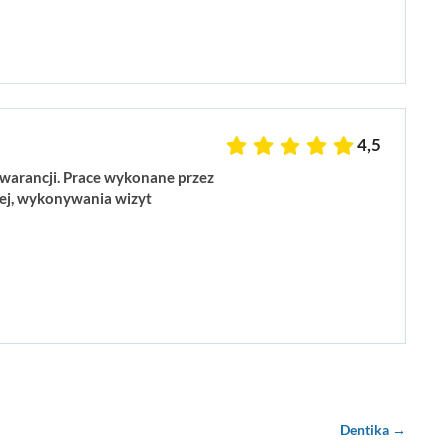
4,5
gwarancji. Prace wykonane przez
nej, wykonywania wizyt
Dentika →