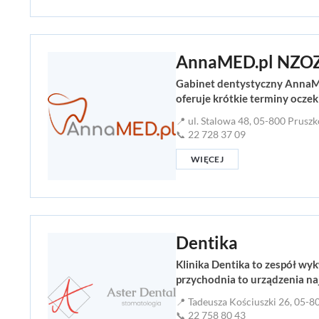
AnnaMED.pl NZO
Gabinet dentystyczny AnnaMe
oferuje krótkie terminy ocze
📍 ul. Stalowa 48, 05-800 Prusz
📞 22 728 37 09
WIĘCEJ
Dentika
Klinika Dentika to zespół w
przychodnia to urządzenia na
📍 Tadeusza Kościuszki 26, 05-
📞 22 758 80 43