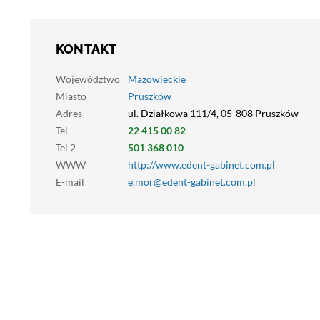
KONTAKT
Województwo
Mazowieckie
Miasto
Pruszków
Adres
ul. Działkowa 111/4, 05-808 Pruszków
Tel
22 415 00 82
Tel 2
501 368 010
WWW
http://www.edent-gabinet.com.pl
E-mail
e.mor@edent-gabinet.com.pl