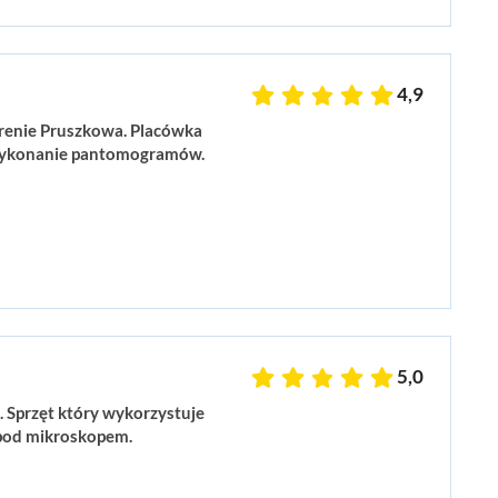
4,9
renie Pruszkowa. Placówka
zy wykonanie pantomogramów.
5,0
 Sprzęt który wykorzystuje
e pod mikroskopem.