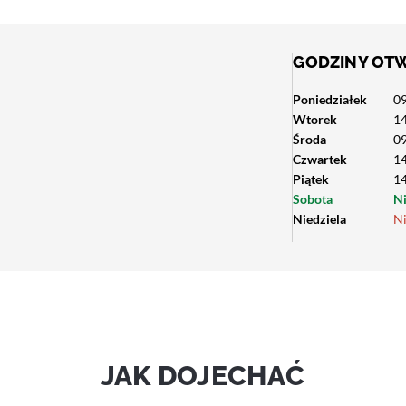
GODZINY OT
Poniedziałek
09
Wtorek
14
Środa
09
Czwartek
14
Piątek
14
Sobota
N
Niedziela
N
JAK DOJECHAĆ