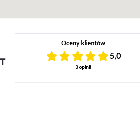
Oceny klientów
5,0
T
3 opinii