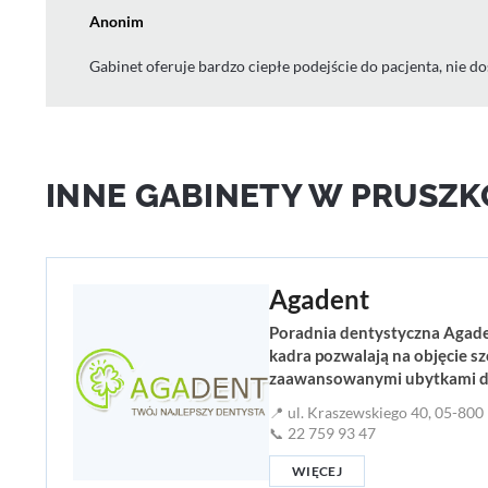
Anonim
Gabinet oferuje bardzo ciepłe podejście do pacjenta, nie doś
INNE GABINETY W PRUSZ
Agadent
Poradnia dentystyczna Agade
kadra pozwalają na objęcie s
zaawansowanymi ubytkami d
📍 ul. Kraszewskiego 40, 05-80
📞 22 759 93 47
WIĘCEJ