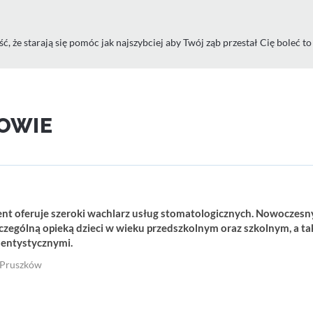
ć, że starają się pomóc jak najszybciej aby Twój ząb przestał Cię boleć t
KOWIE
nt oferuje szeroki wachlarz usług stomatologicznych. Nowoczesn
zczególną opieką dzieci w wieku przedszkolnym oraz szkolnym, a ta
entystycznymi.
0 Pruszków