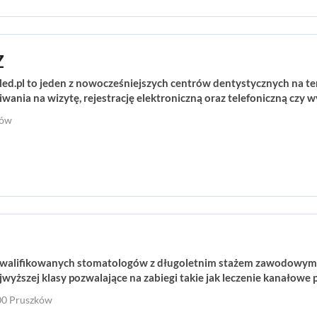
Z
d.pl to jeden z nowocześniejszych centrów dentystycznych na te
kiwania na wizytę, rejestrację elektroniczną oraz telefoniczną c
ków
ykwalifikowanych stomatologów z długoletnim stażem zawodowym.
jwyższej klasy pozwalające na zabiegi takie jak leczenie kanałow
800 Pruszków