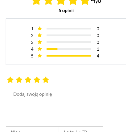
5 opinii
1
0
2
0
3
0
4
1
5
4