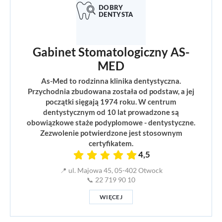
Gabinet Stomatologiczny AS-
MED
As-Med to rodzinna klinika dentystyczna.
Przychodnia zbudowana została od podstaw, a jej
początki sięgają 1974 roku. W centrum
dentystycznym od 10 lat prowadzone są
obowiązkowe staże podyplomowe - dentystyczne.
Zezwolenie potwierdzone jest stosownym
certyfikatem.
4,5
📍 ul. Majowa 45, 05-402 Otwock
📞 22 719 90 10
WIĘCEJ