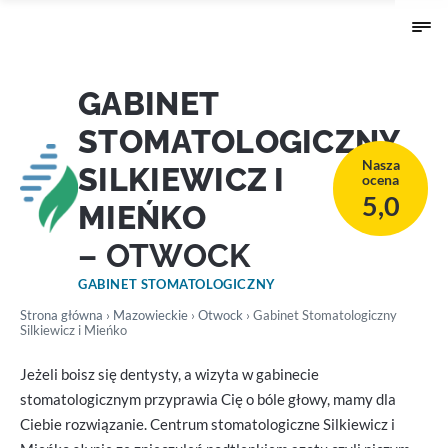
GABINET
STOMATOLOGICZNY
Nasza
SILKIEWICZ I
ocena
5,0
MIEŃKO
– OTWOCK
GABINET STOMATOLOGICZNY
Strona główna
›
Mazowieckie
›
Otwock
› Gabinet Stomatologiczny
Silkiewicz i Mieńko
Jeżeli boisz się dentysty, a wizyta w gabinecie
stomatologicznym przyprawia Cię o bóle głowy, mamy dla
Ciebie rozwiązanie. Centrum stomatologiczne Silkiewicz i