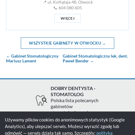
📍 ul. Kołłątaja 48, Otwock
📞 604 080 605
WIĘCEJ
WSZYSTKIE GABINETY W OTWOCKU →
← Gabinet Stomatologiczny
Gabinet Stomatologiczny lek. dent.
Mariusz Lament
Paweł Bender →
DOBRY DENTYSTA -
STOMATOLOG
Polska lista polecanych
gabinetów
stomatologicznych
Używamy plików cookies do anonimowych statystyk (Google
Analytics), aby ulepszać serwis. Możesz wyrazić zgodę lub
Zgłoś gabinet
Kontakt
Polityka prywatności
odmówić — serwis działa tak samo. Szczegóły:
polityka