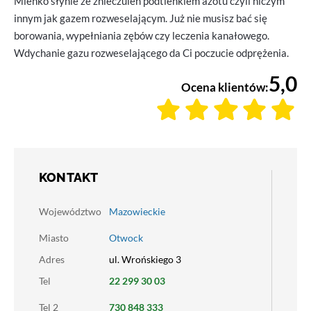
Mieńko słynie ze znieczuleń podtlenkiem azotu czyli niczym
innym jak gazem rozweselającym. Już nie musisz bać się
borowania, wypełniania zębów czy leczenia kanałowego.
Wdychanie gazu rozweselającego da Ci poczucie odprężenia.
5,0
Ocena klientów:
KONTAKT
Województwo
Mazowieckie
Miasto
Otwock
Adres
ul. Wrońskiego 3
Tel
22 299 30 03
Tel 2
730 848 333