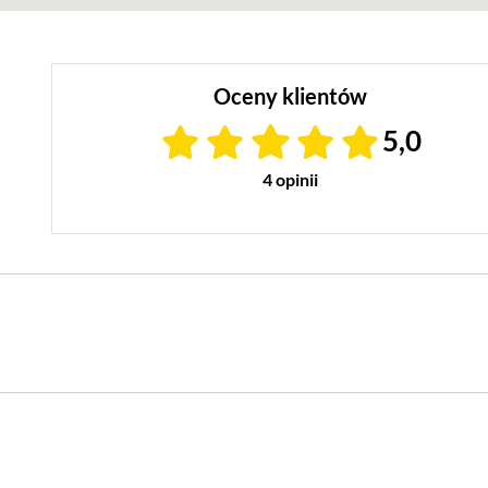
Oceny klientów
5,0
4 opinii