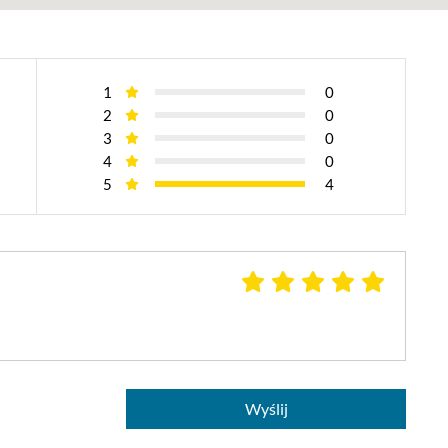
1
0
2
0
3
0
4
0
5
4
Wyślij