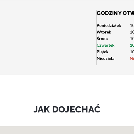
GODZINY OT
Poniedziałek
10
Wtorek
10
Środa
10
Czwartek
10
Piątek
10
Niedziela
N
JAK DOJECHAĆ