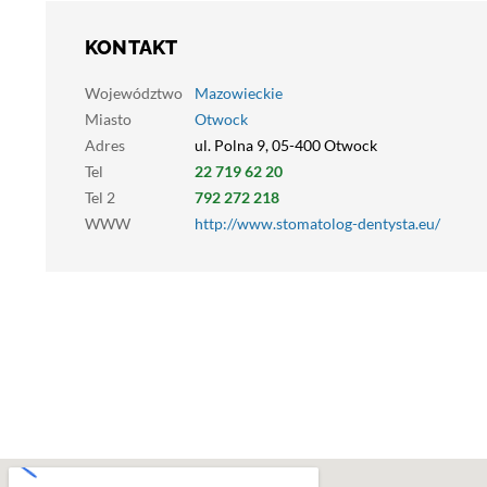
KONTAKT
Województwo
Mazowieckie
Miasto
Otwock
Adres
ul. Polna 9, 05-400 Otwock
Tel
22 719 62 20
Tel 2
792 272 218
WWW
http://www.stomatolog-dentysta.eu/