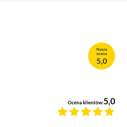
Nasza
ocena
5,0
5,0
Ocena klientów: