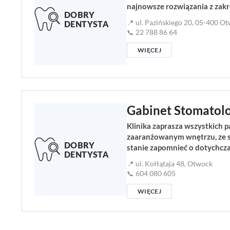
najnowsze rozwiązania z zakr
📍 ul. Pazińskiego 20, 05-400 O
📞 22 788 86 64
WIĘCEJ
Gabinet Stomatol
Klinika zaprasza wszystkich 
zaaranżowanym wnętrzu, ze sp
stanie zapomnieć o dotychcz
📍 ul. Kołłątaja 48, Otwock
📞 604 080 605
WIĘCEJ