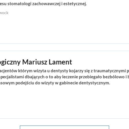
esu stomatologi zachowawczej i estetycznej.
twock
ogiczny Mariusz Lament
pacjentów którym wizyta u dentysty kojarzy się z traumatycznymi p
ecjalistami dbających o to aby leczenie przebiegało bezbólowo 
asowym podejściu do wizyty w gabinecie dentystycznym.