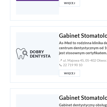
WIĘCEJ
Gabinet Stomatol
As-Med to rodzinna klinika d
centrum dentystycznym od 1
jest stosownym certyfikatem.
📍 ul. Majowa 45, 05-402 Otwoc
📞 22 719 90 10
WIĘCEJ
Gabinet Stomatolo
Gabinet dentystyczny obsługu