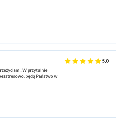
5,0
rzeżyciami. W przytulnie
i bezstresowo, będą Państwo w