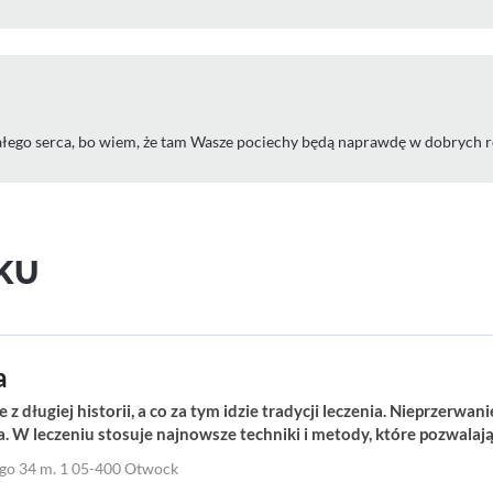
 z ałego serca, bo wiem, że tam Wasze pociechy będą naprawdę w dobrych 
KU
a
 z długiej historii, a co za tym idzie tradycji leczenia. Nieprzerwan
 W leczeniu stosuje najnowsze techniki i metody, które pozwalają
ego 34 m. 1 05-400 Otwock