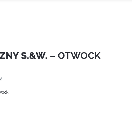
ZNY S.&W.
– OTWOCK
W.
twock