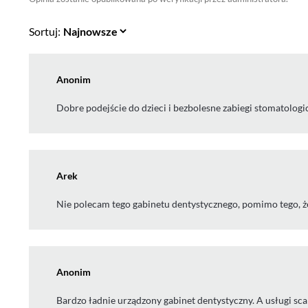
Sortuj:
Anonim
Dobre podejście do dzieci i bezbolesne zabiegi stomatolog
Arek
Nie polecam tego gabinetu dentystycznego, pomimo tego, że 
Anonim
Bardzo ładnie urządzony gabinet dentystyczny. A usługi sc