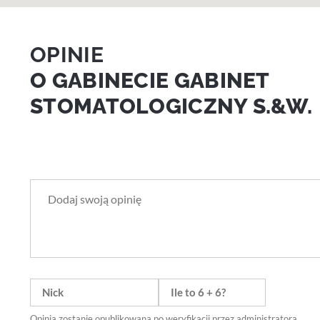
OPINIE
O GABINECIE GABINET
STOMATOLOGICZNY S.&W.
Opinia zostanie opublikowana po weryfikacji przez administratora.