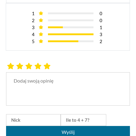
1
0
2
0
3
1
4
3
5
2
Wyślij