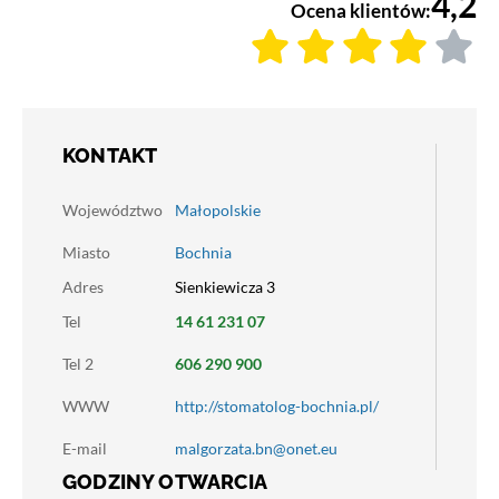
4,2
Ocena klientów:
KONTAKT
Województwo
Małopolskie
Miasto
Bochnia
Adres
Sienkiewicza 3
Tel
14 61 231 07
Tel 2
606 290 900
WWW
http://stomatolog-bochnia.pl/
E-mail
malgorzata.bn@onet.eu
GODZINY OTWARCIA