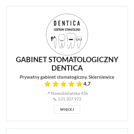
GABINET STOMATOLOGICZNY
DENTICA
Prywatny gabinet stomatogiczny. Skierniewice
4,7
📍 Nowobielańska 43b
📞 531 207 972
WIĘCEJ