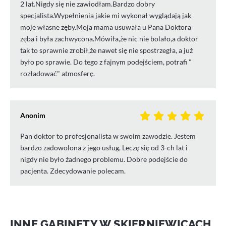
2 lat.Nigdy się nie zawiodłam.Bardzo dobry
specjalista.Wypełnienia jakie mi wykonał wyglądają jak
moje własne zęby.Moja mama usuwała u Pana Doktora
zęba i była zachwycona.Mówiła,że nic nie bolało,a doktor
tak to sprawnie zrobił,że nawet się nie spostrzegła, a już
było po sprawie. Do tego z fajnym podejściem, potrafi "
rozładować" atmosferę.
Anonim
Pan doktor to profesjonalista w swoim zawodzie. Jestem
bardzo zadowolona z jego usług, Leczę się od 3-ch lat i
nigdy nie było żadnego problemu. Dobre podejście do
pacjenta. Zdecydowanie polecam.
INNE GABINETY W SKIERNIEWICACH