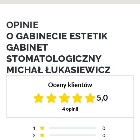
OPINIE
O GABINECIE ESTETIK
GABINET
STOMATOLOGICZNY
MICHAŁ ŁUKASIEWICZ
Oceny klientów
5,0
4 opinii
1
0
2
0