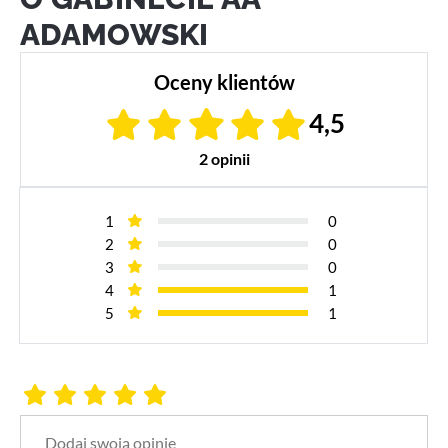
ADAMOWSKI
Oceny klientów
4,5
2 opinii
1
0
2
0
3
0
4
1
5
1