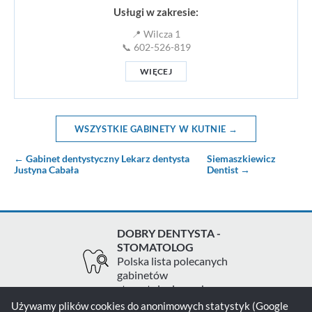
Usługi w zakresie:
📍 Wilcza 1
📞 602-526-819
WIĘCEJ
WSZYSTKIE GABINETY W KUTNIE →
← Gabinet dentystyczny Lekarz dentysta
Siemaszkiewicz
Justyna Cabała
Dentist →
DOBRY DENTYSTA -
STOMATOLOG
Polska lista polecanych
gabinetów
stomatologicznych
Używamy plików cookies do anonimowych statystyk (Google