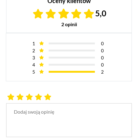
Oceny klientów
5,0
2 opinii
1
0
2
0
3
0
4
0
5
2