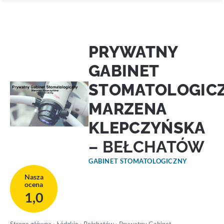
PRYWATNY
GABINET
STOMATOLOGIC
MARZENA
KLEPCZYŃSKA
– BEŁCHATÓW
GABINET STOMATOLOGICZNY
Nasza
ocena
1,0