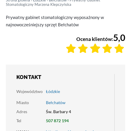
Strona główna
›
Łódzkie
›
Bełchatów
› Prywatny Gabinet
Stomatologiczny Marzena Klepczyńska
Prywatny gabinet stomatologiczny wyposażnony w
najnowocześniejszy sprzęt Bełchatów
5,0
Ocena klientów:
KONTAKT
Województwo
Łódzkie
Miasto
Bełchatów
Adres
Św. Barbary 4
Tel
507 872 194