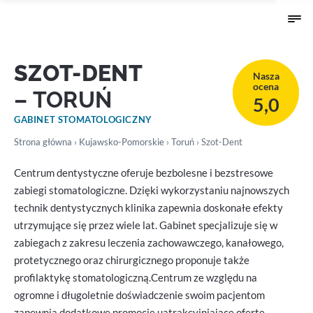
SZOT-DENT
Nasza
ocena
– TORUŃ
5,0
GABINET STOMATOLOGICZNY
Strona główna
›
Kujawsko-Pomorskie
›
Toruń
› Szot-Dent
Centrum dentystyczne oferuje bezbolesne i bezstresowe
zabiegi stomatologiczne. Dzięki wykorzystaniu najnowszych
technik dentystycznych klinika zapewnia doskonałe efekty
utrzymujące się przez wiele lat. Gabinet specjalizuje się w
zabiegach z zakresu leczenia zachowawczego, kanałowego,
protetycznego oraz chirurgicznego proponuje także
profilaktykę stomatologiczną.Centrum ze względu na
ogromne i długoletnie doświadczenie swoim pacjentom
zapewnia dodatkowe promocje uatrakcyjniające ofertę