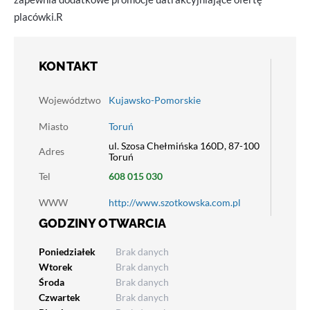
placówki.R
KONTAKT
Województwo
Kujawsko-Pomorskie
Miasto
Toruń
ul. Szosa Chełmińska 160D, 87-100
Adres
Toruń
Tel
608 015 030
WWW
http://www.szotkowska.com.pl
GODZINY OTWARCIA
Poniedziałek
Brak danych
Wtorek
Brak danych
Środa
Brak danych
Czwartek
Brak danych