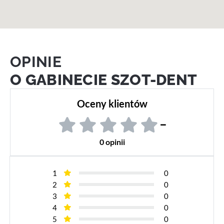
OPINIE
O GABINECIE SZOT-DENT
Oceny klientów
–
0 opinii
1
0
2
0
3
0
4
0
5
0